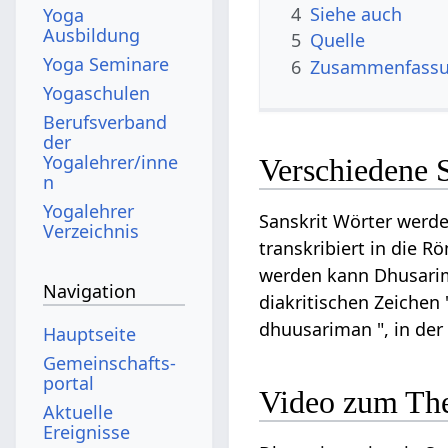
4
Siehe auch
Yoga
Ausbildung
5
Quelle
Yoga Seminare
6
Zusammenfassun
Yogaschulen
Berufsverband
der
Yogalehrer/inne
Verschiedene 
n
Yogalehrer
Sanskrit Wörter werde
Verzeichnis
transkribiert in die R
werden kann Dhusarima
Navigation
diakritischen Zeichen 
dhuusariman ", in de
Hauptseite
Gemeinschafts­
portal
Video zum Th
Aktuelle
Ereignisse