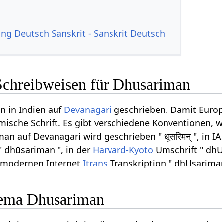
g Deutsch Sanskrit - Sanskrit Deutsch
Schreibweisen für Dhusariman
n in Indien auf
Devanagari
geschrieben. Damit Europ
ömische Schrift. Es gibt verschiedene Konventionen, w
n auf Devanagari wird geschrieben " धूसरिमन् ", in IA
" dhūsariman ", in der
Harvard-Kyoto
Umschrift " dhU
r modernen Internet
Itrans
Transkription " dhUsariman
ema Dhusariman