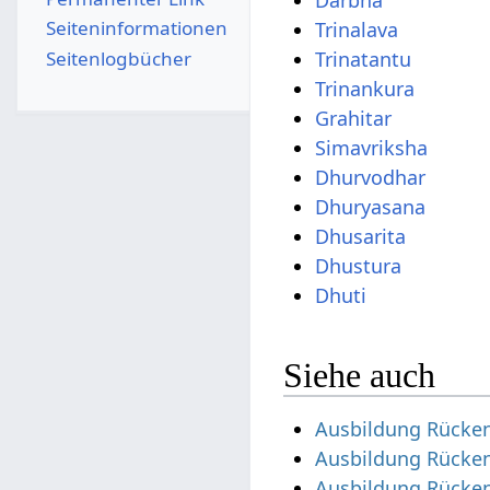
Darbha
Seiten­­informationen
Trinalava
Seitenlogbücher
Trinatantu
Trinankura
Grahitar
Simavriksha
Dhurvodhar
Dhuryasana
Dhusarita
Dhustura
Dhuti
Siehe auch
Ausbildung Rücke
Ausbildung Rücken
Ausbildung Rücken