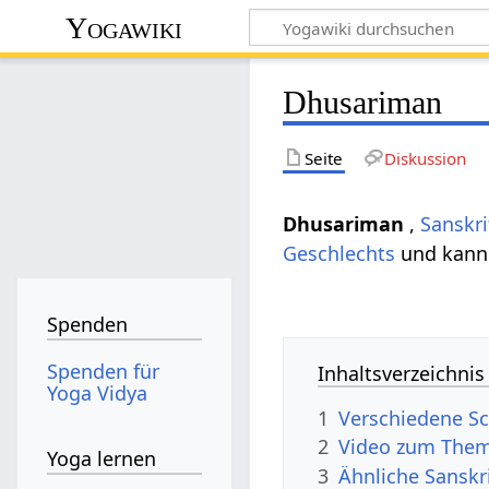
Yogawiki
Dhusariman
Seite
Diskussion
Dhusariman
,
Sanskri
Geschlechts
und kann
Spenden
Spenden für
Inhaltsverzeichnis
Yoga Vidya
1
Verschiedene S
2
Video zum The
Yoga lernen
3
Ähnliche Sanskr