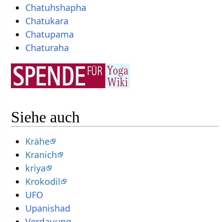
Chatuhshapha
Chatukara
Chatupama
Chaturaha
Siehe auch
Krähe
Kranich
kriya
Krokodil
UFO
Upanishad
Verdauung