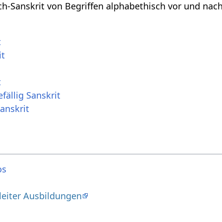
h-Sanskrit von Begriffen alphabethisch vor und nac
t
it
t
ällig Sanskrit
nskrit
os
leiter Ausbildungen