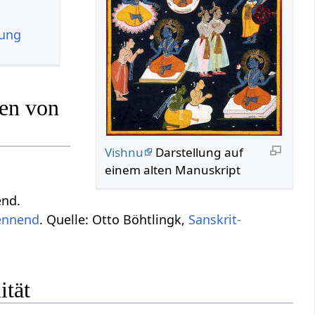
zung
gen von
Vishnu
Darstellung auf
einem alten Manuskript
end.
ennend
. Quelle: Otto Böhtlingk,
Sanskrit-
ität