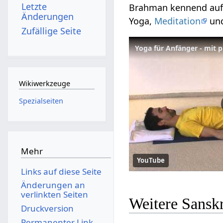
Letzte
Brahman kennend auf S
Änderungen
Yoga,
Meditation
und
Zufällige Seite
Yoga für Anfänger - mit
Wikiwerkzeuge
Spezialseiten
Mehr
YouTube
Links auf diese Seite
Änderungen an
verlinkten Seiten
Weitere Sansk
Druckversion
Permanenter Link