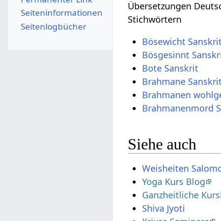
Übersetzungen Deutsc
Seiten­­informationen
Stichwörtern
Seitenlogbücher
Bösewicht Sanskri
Bösgesinnt Sanskr
Bote Sanskrit
Brahmane Sanskri
Brahmanen wohlgef
Brahmanenmord Sa
Siehe auch
Weisheiten Salom
Yoga Kurs Blog
Ganzheitliche Kurs
Shiva Jyoti