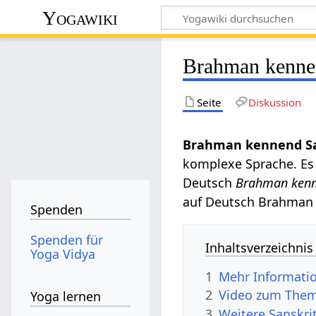
Yogawiki
Brahman kenne
Seite
Diskussion
Brahman kennend Sa
komplexe Sprache. Es 
Deutsch
Brahman ken
auf Deutsch Brahman
Spenden
Spenden für
Inhaltsverzeichnis
Yoga Vidya
1
Mehr Informati
2
Video zum Thema
Yoga lernen
3
Weitere Sanskri