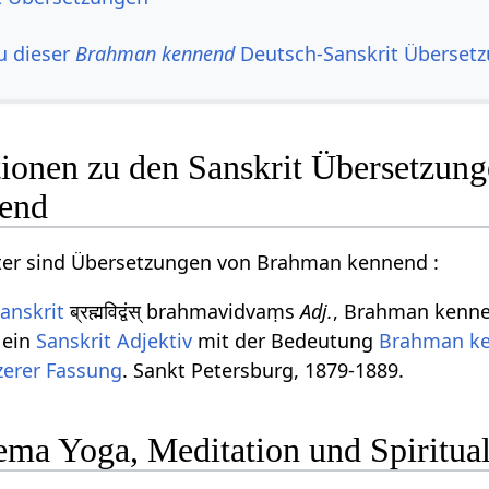
u dieser
Brahman kennend
Deutsch-Sanskrit Überset
ionen zu den Sanskrit Übersetzun
end
ter sind Übersetzungen von Brahman kennend :
anskrit
ब्रह्मविद्वंस् brahmavidvaṃs
Adj.
, Brahman kenn
 ein
Sanskrit Adjektiv
mit der Bedeutung
Brahman
k
zerer Fassung
. Sankt Petersburg, 1879-1889.
ma Yoga, Meditation und Spiritual