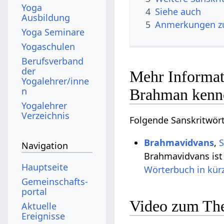
Yoga
4
Siehe auch
Ausbildung
5
Anmerkungen z
Yoga Seminare
Yogaschulen
Berufsverband
der
Mehr Informat
Yogalehrer/inne
n
Brahman kenn
Yogalehrer
Verzeichnis
Folgende Sanskritwör
Brahmavidvans
,
S
Navigation
Brahmavidvans ist
Hauptseite
Wörterbuch in kür
Gemeinschafts­
portal
Video zum The
Aktuelle
Ereignisse