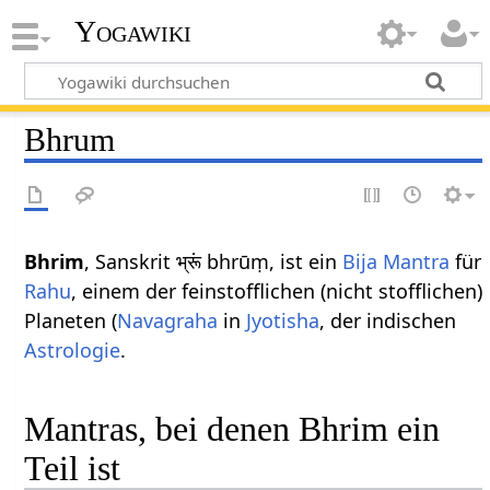
Yogawiki
Bhrum
Bhrim
, Sanskrit भ्रूं bhrūṃ, ist ein
Bija Mantra
für
Rahu
, einem der feinstofflichen (nicht stofflichen)
Planeten (
Navagraha
in
Jyotisha
, der indischen
Astrologie
.
Mantras, bei denen Bhrim ein
Teil ist