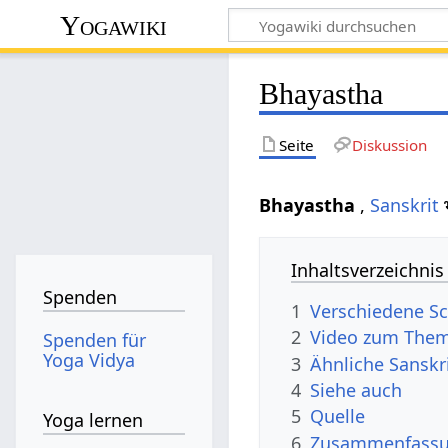
Yogawiki
Bhayastha
Seite
Diskussion
Bhayastha
,
Sanskrit
Inhaltsverzeichnis
Spenden
1
Verschiedene Sc
2
Video zum The
Spenden für
Yoga Vidya
3
Ähnliche Sanskr
4
Siehe auch
5
Quelle
Yoga lernen
6
Zusammenfassun