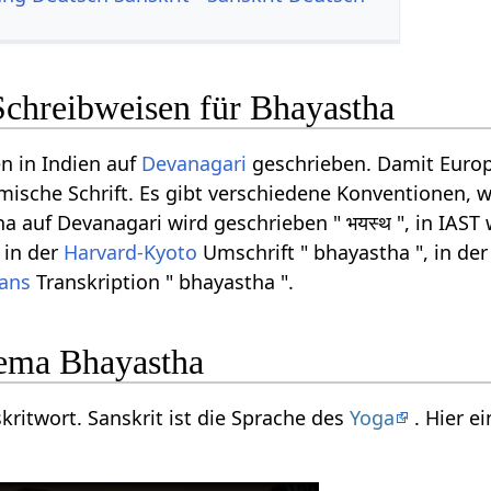
Schreibweisen für Bhayastha
n in Indien auf
Devanagari
geschrieben. Damit Europ
ömische Schrift. Es gibt verschiedene Konventionen, w
 auf Devanagari wird geschrieben " भयस्थ ", in IAST w
 in der
Harvard-Kyoto
Umschrift " bhayastha ", in de
rans
Transkription " bhayastha ".
ema Bhayastha
kritwort. Sanskrit ist die Sprache des
Yoga
. Hier e