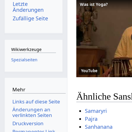
Letzte
Was ist Yoga?
Änderungen
Zufällige Seite
Wikiwerkzeuge
Spezialseiten
YouTube
Mehr
Ähnliche Sans
Links auf diese Seite
Änderungen an
Samaryri
verlinkten Seiten
Pajra
Druckversion
Sanhanana
Permanenter Link