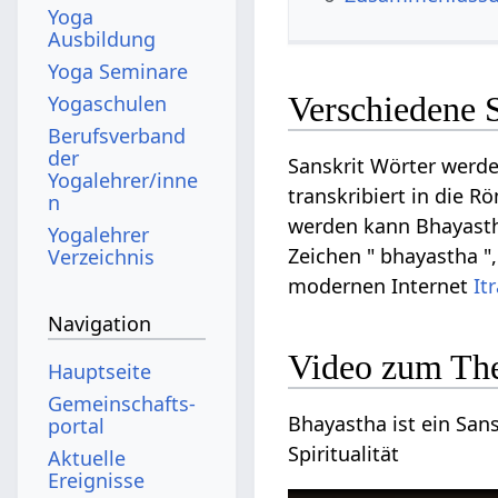
Yoga
Ausbildung
Yoga Seminare
Verschiedene 
Yogaschulen
Berufsverband
der
Sanskrit Wörter werde
Yogalehrer/inne
transkribiert in die R
n
werden kann Bhayastha
Yogalehrer
Zeichen " bhayastha ",
Verzeichnis
modernen Internet
It
Navigation
Video zum Th
Hauptseite
Gemeinschafts­
Bhayastha ist ein Sans
portal
Spiritualität
Aktuelle
Ereignisse