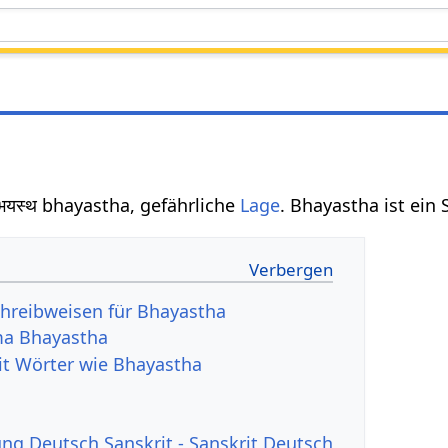
भयस्थ bhayastha, gefährliche
Lage
. Bhayastha ist ein
hreibweisen für Bhayastha
ma Bhayastha
it Wörter wie Bhayastha
g Deutsch Sanskrit - Sanskrit Deutsch