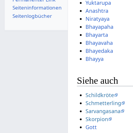
Yuktarupa
Seiten­­informationen
Anashtra
Seitenlogbücher
Niratyaya
Bhayapaha
Bhayarta
Bhayavaha
Bhayedaka
Bhayya
Siehe auch
Schildkröte
Schmetterling
Sarvangasana
Skorpion
Gott