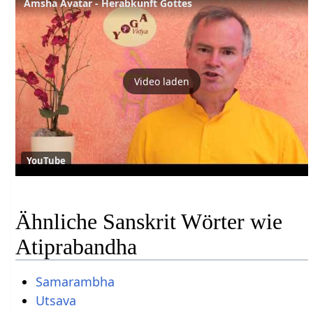
Amsha Avatar - Herabkunft Gottes
Video laden
YouTube
Ähnliche Sanskrit Wörter wie
Atiprabandha
Samarambha
Utsava