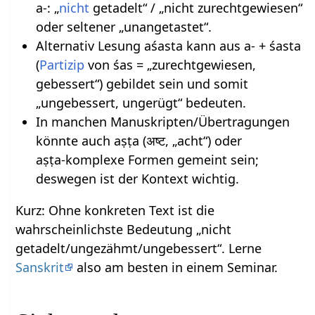
a‑: „
nicht
getadelt“ / „nicht zurechtgewiesen“
oder seltener „unangetastet“.
Alternativ Lesung aśasta kann aus a‑ + śasta
(
Partizip
von śas = „zurechtgewiesen,
gebessert“) gebildet sein und somit
„ungebessert, ungerügt“ bedeuten.
In manchen Manuskripten/Übertragungen
könnte auch aṣṭa (अष्ट, „acht“) oder
aṣṭa‑komplexe Formen gemeint sein;
deswegen ist der Kontext wichtig.
Kurz: Ohne konkreten Text ist die
wahrscheinlichste Bedeutung „nicht
getadelt/ungezähmt/ungebessert“. Lerne
Sanskrit
also am besten in einem Seminar.