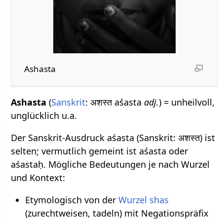
Ashasta
Ashasta
(
Sanskrit
: अशस्त aśasta
adj.
) = unheilvoll,
unglücklich u.a.
Der Sanskrit-Ausdruck aśasta (Sanskrit: अशस्त) ist
selten; vermutlich gemeint ist aśasta oder
aśastaḥ. Mögliche Bedeutungen je nach Wurzel
und Kontext:
Etymologisch von der
Wurzel
shas
(zurechtweisen, tadeln) mit Negationspräfix