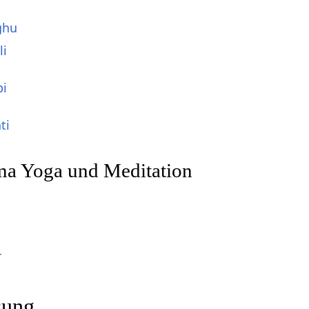
ghu
li
bi
ti
a Yoga und Meditation
r
sung