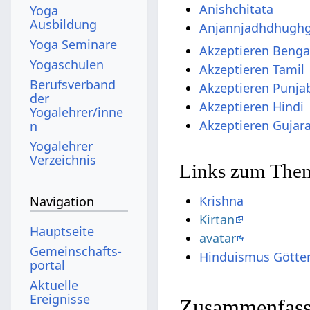
Anishchitata
Yoga
Ausbildung
Anjannjadhdhugh
Yoga Seminare
Akzeptieren Benga
Yogaschulen
Akzeptieren Tamil
Berufsverband
Akzeptieren Punja
der
Akzeptieren Hindi
Yogalehrer/inne
Akzeptieren Gujara
n
Yogalehrer
Verzeichnis
Links zum Them
Krishna
Navigation
Kirtan
Hauptseite
avatar
Gemeinschafts­
Hinduismus Götte
portal
Aktuelle
Ereignisse
Zusammenfas