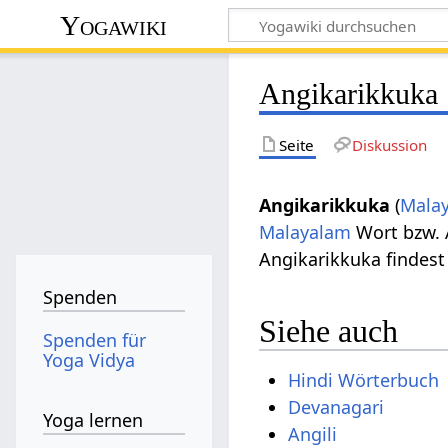
Yogawiki
Angikarikkuka
Seite
Diskussion
Angikarikkuka
(
Mala
Malayalam
Wort bzw. 
Angikarikkuka findes
Spenden
Siehe auch
Spenden für
Yoga Vidya
Hindi Wörterbuch
Devanagari
Yoga lernen
Angili