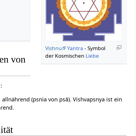
Vishnu
Yantra
- Symbol
der Kosmischen
Liebe
gen von
:
nd, allnährend (psnia von psā). Vishvapsnya ist ein
hrend.
ität