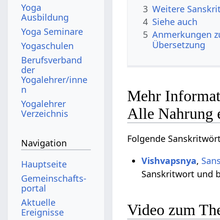
Yoga
3
Weitere Sanskri
Ausbildung
4
Siehe auch
Yoga Seminare
5
Anmerkungen z
Übersetzung
Yogaschulen
Berufsverband
der
Yogalehrer/inne
n
Mehr Informat
Yogalehrer
Alle Nahrung 
Verzeichnis
Folgende Sanskritwört
Navigation
Vishvapsnya
,
Sans
Hauptseite
Sanskritwort und b
Gemeinschafts­
portal
Aktuelle
Video zum The
Ereignisse