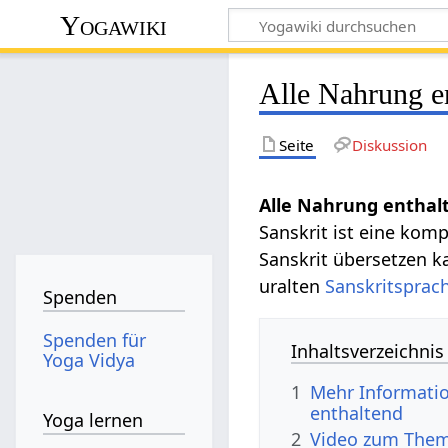
Yogawiki
Alle Nahrung en
Seite
Diskussion
Alle Nahrung enthal
Sanskrit ist eine kom
Sanskrit übersetzen 
uralten
Sanskritsprac
Spenden
Spenden für
Inhaltsverzeichnis
Yoga Vidya
1
Mehr Informatio
enthaltend
Yoga lernen
2
Video zum Thema