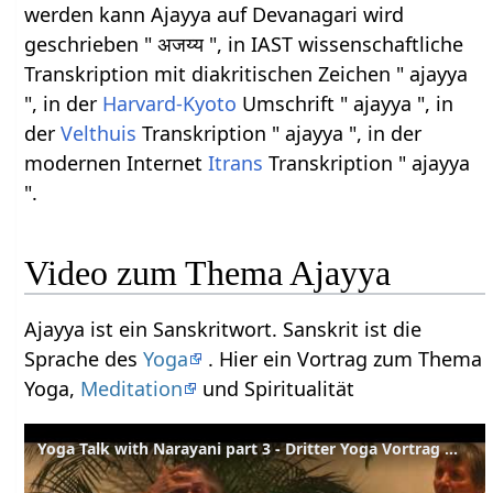
werden kann Ajayya auf Devanagari wird
geschrieben " अजय्य ", in IAST wissenschaftliche
Transkription mit diakritischen Zeichen " ajayya
", in der
Harvard-Kyoto
Umschrift " ajayya ", in
der
Velthuis
Transkription " ajayya ", in der
modernen Internet
Itrans
Transkription " ajayya
".
Video zum Thema Ajayya
Ajayya ist ein Sanskritwort. Sanskrit ist die
Sprache des
Yoga
. Hier ein Vortrag zum Thema
Yoga,
Meditation
und Spiritualität
Yoga Talk with Narayani part 3 - Dritter Yoga Vortrag mit Narayani English-Deutsch Part 3 of 4