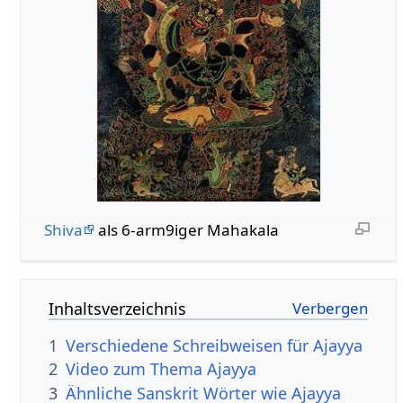
Shiva
als 6-arm9iger Mahakala
Inhaltsverzeichnis
1
Verschiedene Schreibweisen für Ajayya
2
Video zum Thema Ajayya
3
Ähnliche Sanskrit Wörter wie Ajayya