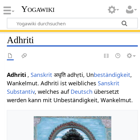
Yogawiki
Adhriti
Adhriti
,
Sanskrit
अधृति adhṛti, Un
beständigkeit
,
Wankelmut. Adhriti ist weibliches
Sanskrit
Substantiv
, welches auf
Deutsch
übersetzt
werden kann mit Unbeständigkeit, Wankelmut.