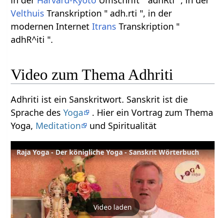
Velthuis
Transkription " adh.rti ", in der
modernen Internet
Itrans
Transkription "
adhR^iti ".
Video zum Thema Adhriti
Adhriti ist ein Sanskritwort. Sanskrit ist die
Sprache des
Yoga
. Hier ein Vortrag zum Thema
Yoga,
Meditation
und Spiritualität
Raja Yoga - Der königliche Yoga - Sanskrit Wörterbuch
Video laden