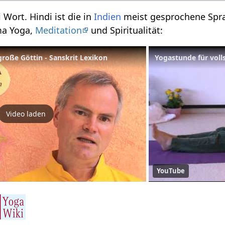
 Wort. Hindi ist die in
Indien
meist gesprochene Spra
ma Yoga,
Meditation
und Spiritualität:
roße Göttin - Sanskrit Lexikon
Yogastunde für voll
Video laden
YouTube