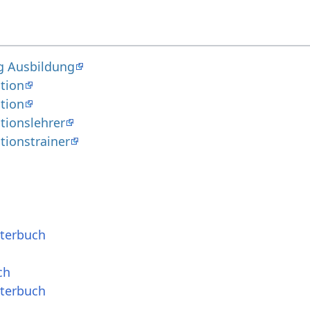
g Ausbildung
tion
tion
tionslehrer
tionstrainer
rterbuch
ch
rterbuch