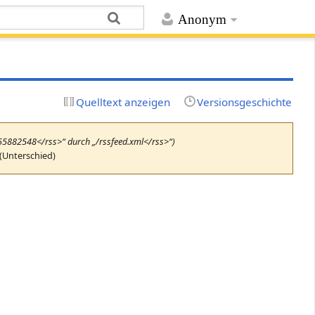
Anonym
Quelltext anzeigen
Versionsgeschichte
655882548</rss>“ durch „/rssfeed.xml</rss>“)
(Unterschied)