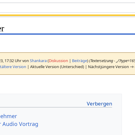
er
23, 17:32 Uhr von
Shankara
(
Diskussion
|
Beiträge
)
(Textersetzung - „/?type=1
ältere Version
| Aktuelle Version (Unterschied) | Nächstjüngere Version → 
lnehmer
 Audio Vortrag