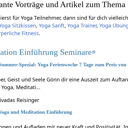
sante Vorträge und Artikel zum Thema
erst für Yoga Teilnehmer, dann sind für dich vielleic
Yoga Sitzkissen
,
Yoga Sanft
,
Yoga Trainer
,
Yoga Übungs
perliche Fitness
.
ation Einführung Seminare
 Sommer-Spezial: Yoga Ferienwoche 7 Tage zum Preis von
per, Geist und Seele Gönn dir eine Auszeit zum Auft
h Yoga, Meditati…
hivadas Reisinger
 Yoga und Meditation Einführung
nen und Aufladen mit neuer Kraft und Positivität. In