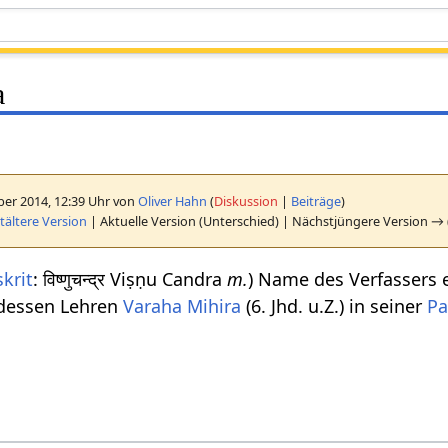
a
er 2014, 12:39 Uhr von
Oliver Hahn
(
Diskussion
|
Beiträge
)
ältere Version
| Aktuelle Version (Unterschied) | Nächstjüngere Version → 
krit
: विष्णुचन्द्र Viṣṇu Candra
m.
) Name des Verfassers 
 dessen Lehren
Varaha Mihira
(6. Jhd. u.Z.) in seiner
Pa