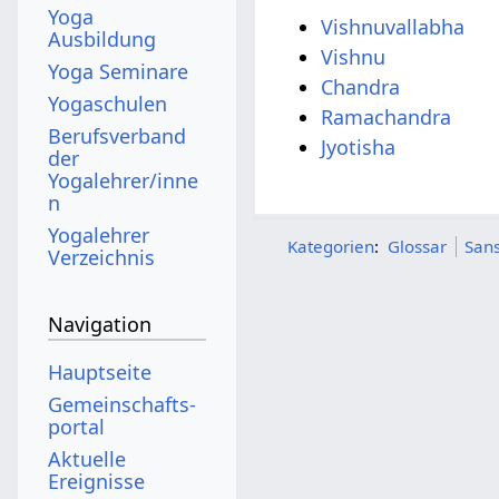
Yoga
Vishnuvallabha
Ausbildung
Vishnu
Yoga Seminare
Chandra
Yogaschulen
Ramachandra
Berufsverband
Jyotisha
der
Yogalehrer/inne
n
Yogalehrer
Kategorien
:
Glossar
Sans
Verzeichnis
Navigation
Hauptseite
Gemeinschafts­
portal
Aktuelle
Ereignisse