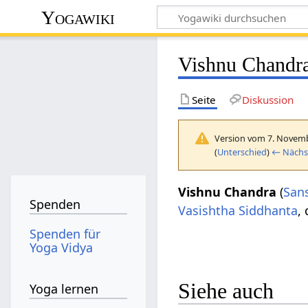
Yogawiki
Vishnu Chandr
Seite
Diskussion
Version vom 7. Novemb
(
Unterschied
)
← Nächst
Vishnu Chandra
(
Sans
Spenden
Vasishtha Siddhanta
,
Spenden für
Yoga Vidya
Siehe auch
Yoga lernen