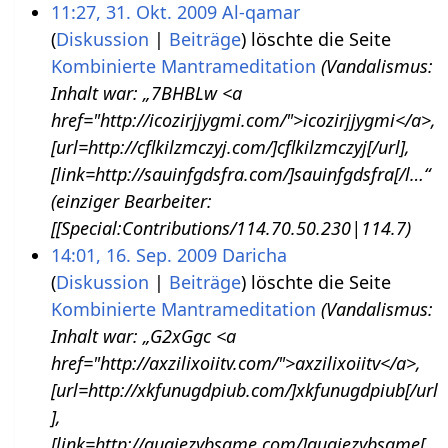
11:27, 31. Okt. 2009
Al-qamar
Diskussion
Beiträge
löschte die Seite
Kombinierte Mantrameditation
(Vandalismus:
Inhalt war: „7BHBLw <a
href="http://icozirjjygmi.com/">icozirjjygmi</a>,
[url=http://cflkilzmczyj.com/]cflkilzmczyj[/url],
[link=http://sauinfgdsfra.com/]sauinfgdsfra[/l…“
(einziger Bearbeiter:
[[Special:Contributions/114.70.50.230|114.7)
14:01, 16. Sep. 2009
Daricha
Diskussion
Beiträge
löschte die Seite
Kombinierte Mantrameditation
(Vandalismus:
Inhalt war: „G2xGgc <a
href="http://axzilixoiitv.com/">axzilixoiitv</a>,
[url=http://xkfunugdpiub.com/]xkfunugdpiub[/url
],
[link=http://guaiezybsame.com/]guaiezybsame[…