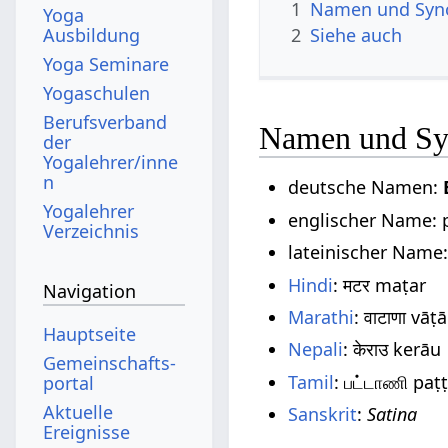
1
Namen und Sy
Yoga
Ausbildung
2
Siehe auch
Yoga Seminare
Yogaschulen
Berufsverband
Namen und S
der
Yogalehrer/inne
n
deutsche Namen:
Yogalehrer
englischer Name: 
Verzeichnis
lateinischer Name
Hindi
: मटर maṭar
Navigation
Marathi
: वाटाणा vāṭ
Hauptseite
Nepali
: केराउ kerāu
Gemeinschafts­
Tamil
: பட்டாணி paṭ
portal
Aktuelle
Sanskrit
:
Satina
Ereignisse