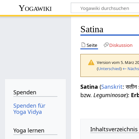
Yogawiki
Satina
Seite
Diskussion
Version vom 5. März 2
(
Unterschied
)
← Nächst
Satina
(
Sanskrit
: सतीन
Spenden
bzw.
Leguminosae
):
Er
Spenden für
Yoga Vidya
Inhaltsverzeichnis
Yoga lernen