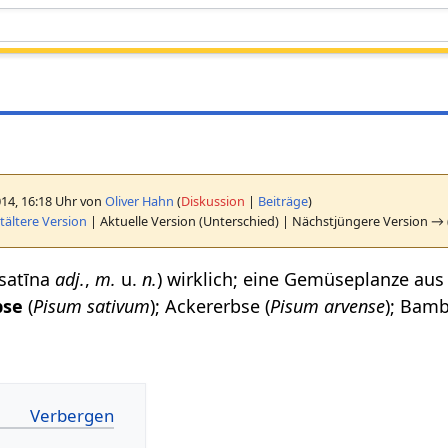
014, 16:18 Uhr von
Oliver Hahn
(
Diskussion
|
Beiträge
)
ältere Version
| Aktuelle Version (Unterschied) | Nächstjüngere Version → 
 satīna
adj.
,
m.
u.
n.
) wirklich; eine Gemüseplanze aus 
bse
(
Pisum sativum
); Ackererbse (
Pisum arvense
); Bam