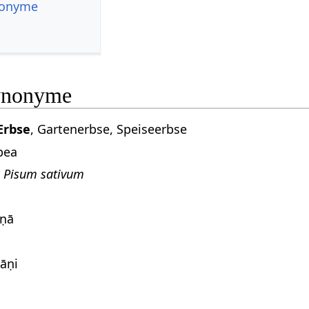
nonyme
ynonyme
Erbse
, Gartenerbse, Speiseerbse
pea
:
Pisum sativum
āṇā
ṭāṇi