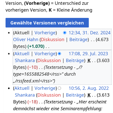
Version,
(Vorherige)
= Unterschied zur
vorherigen Version,
K
= Kleine Änderung
Aktuell
Vorherige
12:34, 31. Dez. 2024
Oliver Hahn
Diskussion
Beiträge
4.673
3
Bytes
+1.070
1
K
Aktuell
Vorherige
17:08, 29. Jul. 2023
.
e
Shankara
Diskussion
Beiträge
K
3.603
2
D
i
Bytes
−10
Textersetzung - „/?
9
e
n
type=1655882548</rss>“ durch
.
z
e
„/rssfeed.xml</rss>“
J
e
B
Aktuell
Vorherige
10:56, 2. Aug. 2022
u
m
e
Shankara
Diskussion
Beiträge
K
3.613
2
l
b
a
Bytes
−18
Textersetzung - „Hier erscheint
.
i
e
r
demnächst wieder eine Seminarempfehlung:
A
2
r