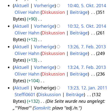
e
t
b
e
n
K
Aktuell
Vorherige
10:40, 5. Okt. 2014
O
r
u
e
a
e
e
Oliver Hahn
Diskussion
Beiträge
351
k
2
n
i
r
B
i
Bytes
+90
t
0
g
t
b
e
n
K
Aktuell
Vorherige
10:32, 5. Okt. 2014
o
1
s
u
e
a
e
e
Oliver Hahn
Diskussion
Beiträge
261
b
5
z
n
i
r
B
i
Bytes
+12
e
u
g
t
b
e
n
K
Aktuell
Vorherige
13:26, 7. Feb. 2013
r
s
s
u
e
a
e
e
Oliver Hahn
Diskussion
Beiträge
249
7
2
a
z
n
i
r
B
i
Bytes
+13
.
0
m
u
g
t
b
e
n
K
Aktuell
Vorherige
13:24, 7. Feb. 2013
F
1
m
s
s
u
e
a
e
e
Oliver Hahn
Diskussion
Beiträge
236
e
4
e
a
z
n
i
r
B
i
Bytes
+104
b
n
m
u
g
t
b
e
n
K
Aktuell
Vorherige
13:23, 12. Jan. 2011
r
f
m
s
s
u
e
a
e
e
Steffi0601
Diskussion
Beiträge
132
1
u
a
e
a
z
n
i
r
B
i
Bytes
+132
Die Seite wurde neu angelegt:
2
a
s
n
m
u
g
t
b
e
n
„'''Plava''' (
Sanskrit
: plava ''adj./n.'')
.
r
s
f
m