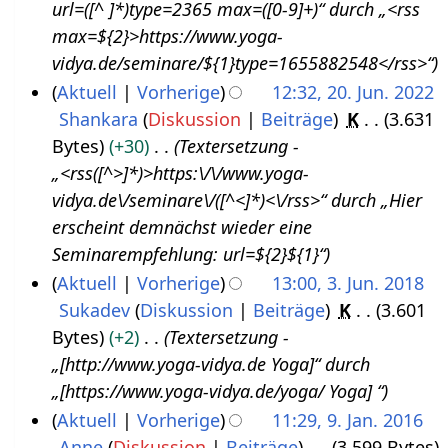
b
url=([^ ]*)type=2365 max=([0-9]+)“ durch „<rss
u
0
2
e
max=${2}>https://www.yoga-
g
2
0
i
vidya.de/seminare/${1}type=1655882548</rss>“
u
3
2
t
Aktuell
Vorherige
12:32, 20. Jun. 2022
s
4
u
Shankara
Diskussion
Beiträge
K
3.631
2
t
n
Bytes
+30
Textersetzung -
0
2
g
„<rss([^>]*)>https:\/\/www.yoga-
.
0
s
vidya.de\/seminare\/([^<]*)<\/rss>“ durch „Hier
J
2
z
erscheint demnächst wieder eine
u
2
u
Seminarempfehlung: url=${2}${1}“
n
s
Aktuell
Vorherige
13:00, 3. Jun. 2018
i
a
Sukadev
Diskussion
Beiträge
K
3.601
3
2
m
Bytes
+2
Textersetzung -
.
0
m
„[http://www.yoga-vidya.de Yoga]“ durch
J
2
e
„[https://www.yoga-vidya.de/yoga/ Yoga] “
u
2
n
Aktuell
Vorherige
11:29, 9. Jan. 2016
n
f
Anne
Diskussion
Beiträge
3.599 Bytes