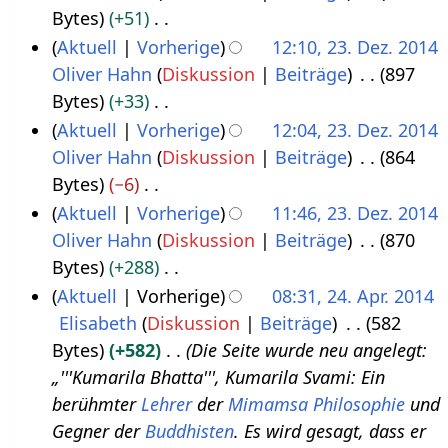
r
B
i
Bytes
+51
e
a
e
b
e
n
K
Aktuell
Vorherige
12:10, 23. Dez. 2014
z
r
r
e
a
e
e
Oliver Hahn
Diskussion
Beiträge
897
e
2
2
i
r
B
i
Bytes
+33
m
0
0
t
b
e
n
K
Aktuell
Vorherige
12:04, 23. Dez. 2014
b
1
1
u
e
a
e
e
Oliver Hahn
Diskussion
Beiträge
864
e
5
5
n
i
r
B
i
Bytes
−6
r
g
t
b
e
n
K
Aktuell
Vorherige
11:46, 23. Dez. 2014
2
s
u
e
a
e
e
Oliver Hahn
Diskussion
Beiträge
870
0
z
n
i
r
B
i
Bytes
+288
1
u
g
t
b
e
n
K
Aktuell
Vorherige
08:31, 24. Apr. 2014
4
s
s
u
e
a
e
e
Elisabeth
Diskussion
Beiträge
582
2
a
z
n
i
r
B
i
Bytes
+582
Die Seite wurde neu angelegt:
4
m
u
g
t
b
e
n
„'''Kumarila Bhatta''', Kumarila Svami: Ein
.
m
s
s
u
e
a
e
berühmter
Lehrer
der
Mimamsa
Philosophie
und
A
e
a
z
n
i
r
B
Gegner der
Buddhisten
. Es wird gesagt, dass er
p
n
m
u