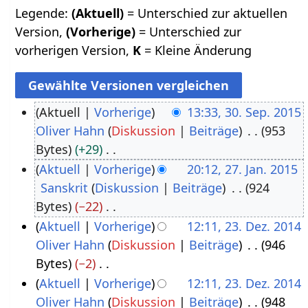
Legende:
(Aktuell)
= Unterschied zur aktuellen
Version,
(Vorherige)
= Unterschied zur
vorherigen Version,
K
= Kleine Änderung
Aktuell
Vorherige
13:33, 30. Sep. 2015
Oliver Hahn
Diskussion
Beiträge
953
3
Bytes
+29
0
K
Aktuell
Vorherige
20:12, 27. Jan. 2015
.
e
Sanskrit
Diskussion
Beiträge
924
2
S
i
Bytes
−22
7
e
n
K
Aktuell
Vorherige
12:11, 23. Dez. 2014
.
p
e
e
Oliver Hahn
Diskussion
Beiträge
946
2
J
t
B
i
Bytes
−2
3
a
e
e
n
K
Aktuell
Vorherige
12:11, 23. Dez. 2014
.
n
m
a
e
e
Oliver Hahn
Diskussion
Beiträge
948
D
u
b