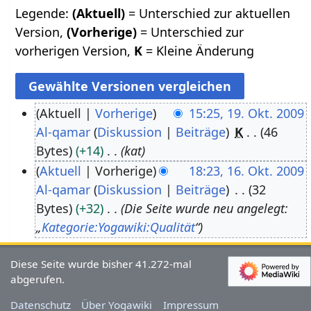
Legende:
(Aktuell)
= Unterschied zur aktuellen
Version,
(Vorherige)
= Unterschied zur
vorherigen Version,
K
= Kleine Änderung
Aktuell
Vorherige
15:25, 19. Okt. 2009
Al-qamar
Diskussion
Beiträge
K
46
1
Bytes
+14
kat
9
Aktuell
Vorherige
18:23, 16. Okt. 2009
.
Al-qamar
Diskussion
Beiträge
32
1
O
Bytes
+32
Die Seite wurde neu angelegt:
6
k
„
Kategorie:Yogawiki:Qualität
“
.
t
O
o
Diese Seite wurde bisher 41.272-mal
k
b
abgerufen.
t
e
Datenschutz
Über Yogawiki
Impressum
o
r