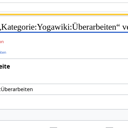
 „Kategorie:Yogawiki:Überarbeiten“ v
on
iten
eite