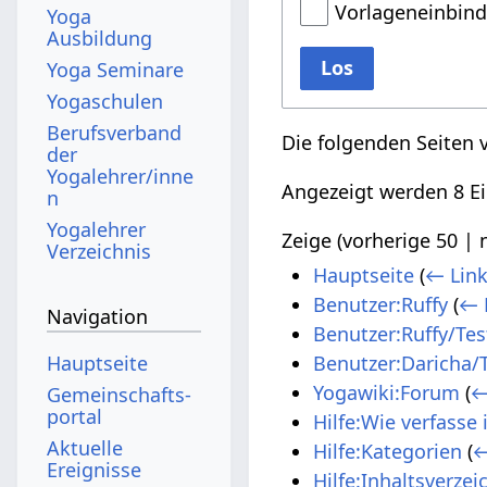
Vorlageneinbin
Yoga
Ausbildung
Los
Yoga Seminare
Yogaschulen
Berufsverband
Die folgenden Seiten 
der
Yogalehrer/inne
Angezeigt werden 8 Ei
n
Yogalehrer
Zeige (
vorherige 50
|
Verzeichnis
Hauptseite
(
← Lin
Benutzer:Ruffy
(
← 
Navigation
Benutzer:Ruffy/Te
Hauptseite
Benutzer:Daricha/
Yogawiki:Forum
(
←
Gemeinschafts­
portal
Hilfe:Wie verfasse 
Aktuelle
Hilfe:Kategorien
(
←
Ereignisse
Hilfe:Inhaltsverzei