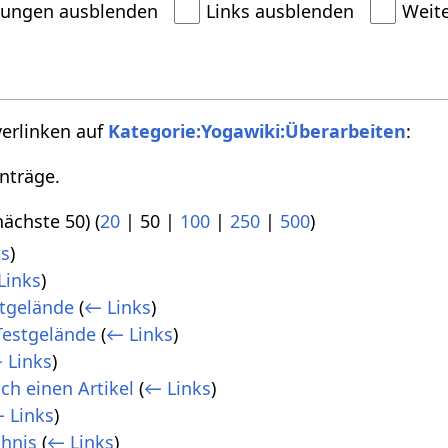
dungen ausblenden
Links ausblenden
Weit
verlinken auf
Kategorie:Yogawiki:Überarbeiten
:
nträge.
nächste 50
) (
20
|
50
|
100
|
250
|
500
)
ks
)
Links
)
stgelände
(
← Links
)
Testgelände
(
← Links
)
 Links
)
ich einen Artikel
(
← Links
)
 Links
)
chnis
(
← Links
)