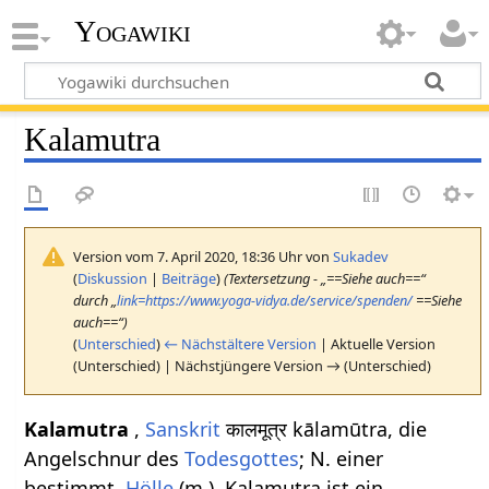
Yogawiki
Kalamutra
Version vom 7. April 2020, 18:36 Uhr von
Sukadev
(
Diskussion
|
Beiträge
)
(Textersetzung - „==Siehe auch==“
durch „
link=https://www.yoga-vidya.de/service/spenden/
==Siehe
auch==“)
(
Unterschied
)
← Nächstältere Version
| Aktuelle Version
(Unterschied) | Nächstjüngere Version → (Unterschied)
Kalamutra
,
Sanskrit
कालमूत्र kālamūtra, die
Angelschnur des
Todesgottes
; N. einer
bestimmt.
Hölle
(m.). Kalamutra ist ein