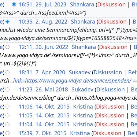
e
16:51, 29. Jul. 2023
Shankara
Diskussion
B
</rss>“ durch „/rssfeed.xml</rss>“
e
10:35, 2. Aug. 2022
Shankara
Diskussion
B
nächst wieder eine Seminarempfehlung: url=([^ ]*)type=
ww.yoga-vidya.de/seminare/${1}type=1655882548</rss>
e
12:11, 20. Jun. 2022
Shankara
Diskussion
B
\/\/www.yoga-vidya.de\/seminare\/([^<]*)<\/rss>“ durch „
 url=${2}${1}“
e
18:31, 7. Apr. 2020
Sukadev
Diskussion
Bei
urch „
link=https://www.yoga-vidya.de/service/spenden/
==
e
11:23, 26. Mai 2018
Sukadev
Diskussion
Be
dya.de/de/service/blog“ durch „https://blog.yoga-vidya.d
e
11:06, 14. Okt. 2015
Kristina
Diskussion
Be
e
11:05, 14. Okt. 2015
Kristina
Diskussion
Be
e
11:04, 14. Okt. 2015
Kristina
Diskussion
Be
e
15:39, 7. Okt. 2015
Kristina
Diskussion
Bei