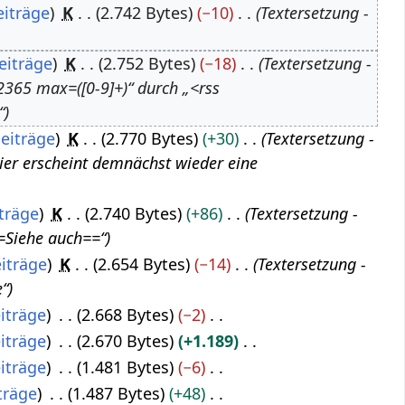
eiträge
K
2.742 Bytes
−10
Textersetzung -
eiträge
K
2.752 Bytes
−18
Textersetzung -
2365 max=([0-9]+)“ durch „<rss
“
eiträge
K
2.770 Bytes
+30
Textersetzung -
Hier erscheint demnächst wieder eine
träge
K
2.740 Bytes
+86
Textersetzung -
Siehe auch==“
iträge
K
2.654 Bytes
−14
Textersetzung -
e“
iträge
2.668 Bytes
−2
iträge
2.670 Bytes
+1.189
iträge
1.481 Bytes
−6
träge
1.487 Bytes
+48