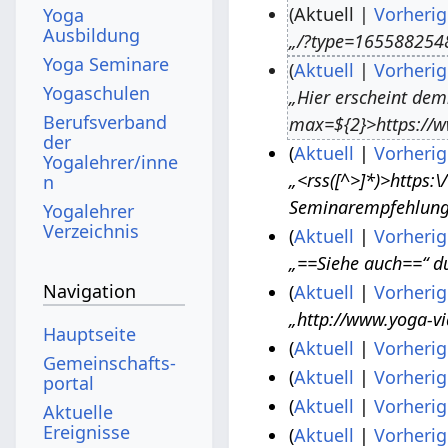
Aktuell
Vorherig
Yoga
Ausbildung
„/?type=1655882548
2
Yoga Seminare
Aktuell
Vorherig
9
Yogaschulen
„Hier erscheint dem
.
2
Berufsverband
max=${2}>https://w
J
.
der
Aktuell
Vorherig
u
A
Yogalehrer/inne
„<rss([^>]*)>https:
n
2
l
u
Seminarempfehlung:
0
Yogalehrer
i
g
Verzeichnis
Aktuell
Vorherig
.
2
u
„==Siehe auch==“ d
7
J
0
s
Navigation
Aktuell
Vorherig
.
u
2
t
„http://www.yoga-vi
A
2
n
3
2
Hauptseite
Aktuell
Vorherig
p
6
i
0
Gemeinschafts­
K
Aktuell
Vorherig
r
.
1
2
2
portal
e
K
i
M
4
Aktuell
Vorherig
0
2
Aktuelle
i
e
K
Ereignisse
l
a
.
2
Aktuell
Vorherig