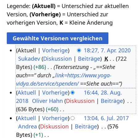
Legende:
(Aktuell)
= Unterschied zur aktuellen
Version,
(Vorherige)
= Unterschied zur
vorherigen Version,
K
= Kleine Änderung
Aktuell
Vorherige
18:27, 7. Apr. 2020
Sukadev
Diskussion
Beiträge
K
722
7
Bytes
+86
Textersetzung - „==Siehe
.
auch==“ durch „
link=https://www.yoga-
A
vidya.de/service/spenden/
==Siehe auch==“
p
Aktuell
Vorherige
16:44, 28. Aug.
r
2018
Oliver Hahn
Diskussion
Beiträge
2
i
636 Bytes
+60
8
l
K
Aktuell
Vorherige
13:04, 6. Jul. 2017
.
2
e
Andrea
Diskussion
Beiträge
576
6
A
0
i
Bytes
+1
.
u
2