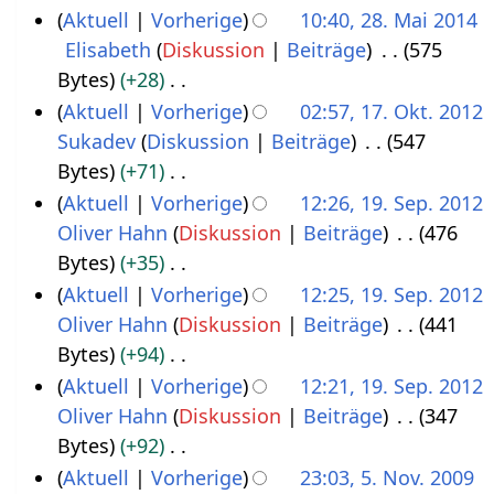
n
K
Aktuell
Vorherige
10:40, 28. Mai 2014
J
g
0
e
e
Elisabeth
Diskussion
Beiträge
575
2
u
u
B
i
Bytes
+28
8
l
s
e
n
K
Aktuell
Vorherige
02:57, 17. Okt. 2012
.
i
t
a
e
e
Sukadev
Diskussion
Beiträge
547
1
M
2
2
r
B
i
Bytes
+71
7
a
0
0
b
e
n
K
Aktuell
Vorherige
12:26, 19. Sep. 2012
.
i
1
1
e
a
e
e
Oliver Hahn
Diskussion
Beiträge
476
1
O
2
7
8
i
r
B
i
Bytes
+35
9
k
0
t
b
e
n
K
Aktuell
Vorherige
12:25, 19. Sep. 2012
.
t
1
u
e
a
e
e
Oliver Hahn
Diskussion
Beiträge
441
S
o
4
n
i
r
B
i
Bytes
+94
e
b
g
t
b
e
n
K
Aktuell
Vorherige
12:21, 19. Sep. 2012
p
e
s
u
e
a
e
e
Oliver Hahn
Diskussion
Beiträge
347
t
r
z
n
i
r
B
i
Bytes
+92
e
2
u
g
t
b
e
n
K
Aktuell
Vorherige
23:03, 5. Nov. 2009
m
0
s
s