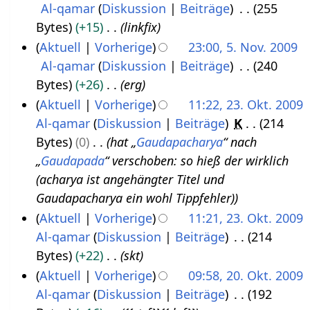
u
e
a
e
e
Al-qamar
Diskussion
Beiträge
255
5
b
1
a
z
n
i
r
B
i
Bytes
+15
linkfix
.
e
2
m
u
g
t
b
e
n
Aktuell
Vorherige
23:00, 5. Nov. 2009
N
r
m
s
s
u
e
a
e
Al-qamar
Diskussion
Beiträge
240
o
2
e
a
z
n
i
r
B
Bytes
+26
erg
v
0
n
m
u
g
t
b
e
Aktuell
Vorherige
11:22, 23. Okt. 2009
e
1
f
m
s
s
u
e
a
Al-qamar
Diskussion
Beiträge
K
214
2
m
2
a
e
a
z
n
i
r
Bytes
0
hat „
Gaudapacharya
“ nach
3
b
s
n
m
u
g
t
b
„
Gaudapada
“ verschoben: so hieß der wirklich
.
e
s
f
m
s
s
u
e
(acharya ist angehängter Titel und
O
r
u
a
e
a
z
n
i
Gaudapacharya ein wohl Tippfehler)
k
n
2
s
n
m
u
g
t
Aktuell
Vorherige
11:21, 23. Okt. 2009
t
g
0
s
f
m
s
s
u
Al-qamar
Diskussion
Beiträge
214
o
u
0
a
e
a
z
n
Bytes
+22
skt
b
n
9
s
n
m
u
g
Aktuell
Vorherige
09:58, 20. Okt. 2009
g
e
s
f
m
s
s
Al-qamar
Diskussion
Beiträge
192
2
r
u
a
e
a
z