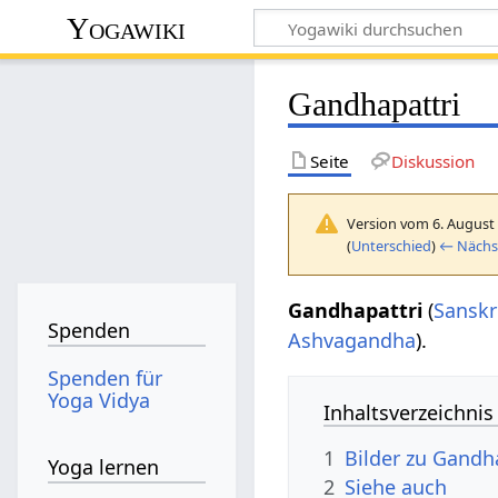
Yogawiki
Gandhapattri
Seite
Diskussion
Version vom 6. August
(
Unterschied
)
← Nächst
Gandhapattri
(
Sanskr
Spenden
Ashvagandha
).
Spenden für
Yoga Vidya
Inhaltsverzeichnis
1
Bilder zu Gandha
Yoga lernen
2
Siehe auch