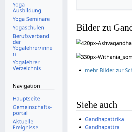
Yoga
Ausbildung
Yoga Seminare
Bilder zu Gand
Yogaschulen
Berufsverband
der
Yogalehrer/inne
n
Yogalehrer
Verzeichnis
mehr Bilder zur Sc
Navigation
Hauptseite
Siehe auch
Gemeinschafts­
portal
Gandhapattrika
Aktuelle
Gandhapattra
Ereignisse