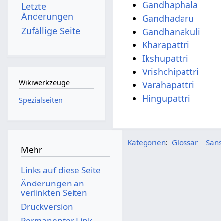
Gandhaphala
Letzte
Änderungen
Gandhadaru
Zufällige Seite
Gandhanakuli
Kharapattri
Ikshupattri
Vrishchipattri
Wikiwerkzeuge
Varahapattri
Hingupattri
Spezialseiten
Kategorien
:
Glossar
Sans
Mehr
Links auf diese Seite
Änderungen an
verlinkten Seiten
Druckversion
Permanenter Link