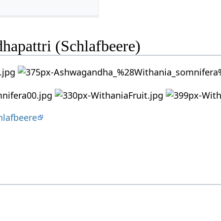
hapattri (Schlafbeere)
hlafbeere