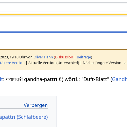
 2023, 19:10 Uhr von
Oliver Hahn
(
Diskussion
|
Beiträge
)
ältere Version
| Aktuelle Version (Unterschied) | Nächstjüngere Version → 
it
: गन्धपत्त्री gandha-pattrī
f.
) wörtl.: "Duft-Blatt" (
Gand
pattri (Schlafbeere)