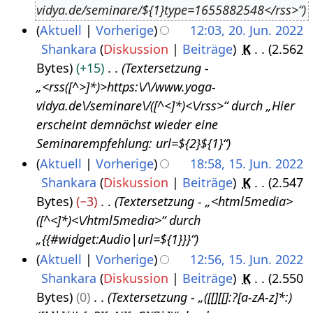
vidya.de/seminare/${1}type=1655882548</rss>“
u
3
Aktuell
Vorherige
12:03, 20. Jun. 2022
s
Shankara
Diskussion
Beiträge
K
2.562
2
t
Bytes
+15
Textersetzung -
0
2
„<rss([^>]*)>https:\/\/www.yoga-
.
0
vidya.de\/seminare\/([^<]*)<\/rss>“ durch „Hier
J
2
erscheint demnächst wieder eine
u
2
Seminarempfehlung: url=${2}${1}“
n
Aktuell
Vorherige
18:58, 15. Jun. 2022
i
Shankara
Diskussion
Beiträge
K
2.547
1
2
Bytes
−3
Textersetzung - „<html5media>
5
0
([^<]*)<\/html5media>“ durch
.
2
„{{#widget:Audio|url=${1}}}“
J
2
Aktuell
Vorherige
12:56, 15. Jun. 2022
u
Shankara
Diskussion
Beiträge
K
2.550
n
Bytes
0
Textersetzung - „([[][[]:?[a-zA-z]*:)
i