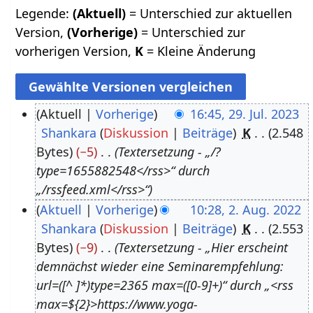
Legende:
(Aktuell)
= Unterschied zur aktuellen
Version,
(Vorherige)
= Unterschied zur
vorherigen Version,
K
= Kleine Änderung
Aktuell
Vorherige
16:45, 29. Jul. 2023
Shankara
Diskussion
Beiträge
K
2.548
2
Bytes
−5
Textersetzung - „/?
9
type=1655882548</rss>“ durch
.
„/rssfeed.xml</rss>“
J
Aktuell
Vorherige
10:28, 2. Aug. 2022
u
Shankara
Diskussion
Beiträge
K
2.553
2
l
Bytes
−9
Textersetzung - „Hier erscheint
.
i
demnächst wieder eine Seminarempfehlung:
A
2
url=([^ ]*)type=2365 max=([0-9]+)“ durch „<rss
u
0
max=${2}>https://www.yoga-
g
2