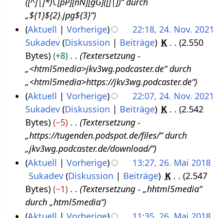
([^]|]*)\.[pP][nN][gG]([]|])“ durch
2
„${1}${2}.jpg${3}“
0
Aktuell
Vorherige
22:18, 24. Nov. 2021
2
Sukadev
Diskussion
Beiträge
K
2.550
2
2
Bytes
+8
Textersetzung -
4
„<html5media>jkv3wg.podcaster.de“ durch
.
„<html5media>https://jkv3wg.podcaster.de“
N
Aktuell
Vorherige
22:07, 24. Nov. 2021
o
Sukadev
Diskussion
Beiträge
K
2.542
v
Bytes
−5
Textersetzung -
e
„https://tugenden.podspot.de/files/“ durch
m
„jkv3wg.podcaster.de/download/“
b
Aktuell
Vorherige
13:27, 26. Mai 2018
e
Sukadev
Diskussion
Beiträge
K
2.547
2
r
Bytes
−1
Textersetzung - „hhtml5media“
6
2
durch „html5media“
.
0
Aktuell
Vorherige
11:35, 26. Mai 2018