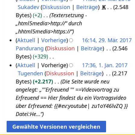
M
2
Sukadev
Diskussion
Beiträge
K
2.548
a
1
Bytes
+2
Textersetzung -
i
„html5media>http://“ durch
2
„hhtml5media>https://“
0
Aktuell
Vorherige
16:14, 29. Mär. 2017
1
Pandurang
Diskussion
Beiträge
2.546
2
8
Bytes
+329
9
K
Aktuell
Vorherige
17:36, 1. Jan. 2017
.
e
Tugenden
Diskussion
Beiträge
2.217
1
M
i
Bytes
+2.217
Die Seite wurde neu
.
ä
n
angelegt: „'''Erfreuend‏‎ ''' ==Videovortrag zu
J
r
e
Erfreuend‏‎ == Hier findest du ein Vortragsvideo
a
z
B
über Erfreuend‏‎: {{#ev:youtube| zu1oY46lvZQ }}
n
2
e
Datei:He…“
u
0
a
a
1
r
r
7