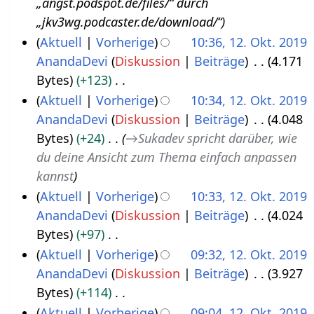
„angst.podspot.de/files/“ durch
.
2
„jkv3wg.podcaster.de/download/“
N
0
Aktuell
Vorherige
10:36, 12. Okt. 2019
o
2
AnandaDevi
Diskussion
Beiträge
4.171
1
v
2
Bytes
+123
2
e
K
Aktuell
Vorherige
10:34, 12. Okt. 2019
.
m
e
AnandaDevi
Diskussion
Beiträge
4.048
O
b
i
Bytes
+24
→
Sukadev spricht darüber, wie
k
e
n
du deine Ansicht zum Thema einfach anpassen
t
r
e
kannst
o
2
B
Aktuell
Vorherige
10:33, 12. Okt. 2019
b
0
e
AnandaDevi
Diskussion
Beiträge
4.024
e
2
a
Bytes
+97
r
1
r
K
Aktuell
Vorherige
09:32, 12. Okt. 2019
2
b
e
AnandaDevi
Diskussion
Beiträge
3.927
0
e
i
Bytes
+114
1
i
n
K
Aktuell
Vorherige
09:04, 12. Okt. 2019