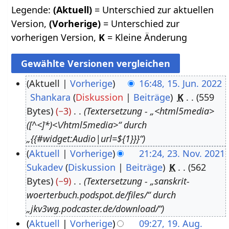
Legende:
(Aktuell)
= Unterschied zur aktuellen
Version,
(Vorherige)
= Unterschied zur
vorherigen Version,
K
= Kleine Änderung
Aktuell
Vorherige
16:48, 15. Jun. 2022
Shankara
Diskussion
Beiträge
K
559
1
Bytes
−3
Textersetzung - „<html5media>
5
([^<]*)<\/html5media>“ durch
.
„{{#widget:Audio|url=${1}}}“
J
Aktuell
Vorherige
21:24, 23. Nov. 2021
u
Sukadev
Diskussion
Beiträge
K
562
2
n
Bytes
−9
Textersetzung - „sanskrit-
3
i
woerterbuch.podspot.de/files/“ durch
.
2
„jkv3wg.podcaster.de/download/“
N
0
Aktuell
Vorherige
09:27, 19. Aug.
o
2