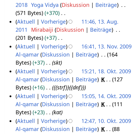
2018
Yoga Vidya
Diskussion
Beiträge
1
v
2
571 Bytes
+370
9
e
K
Aktuell
Vorherige
11:46, 13. Aug.
.
m
e
2011
Mirabaiji
Diskussion
Beiträge
1
A
b
i
201 Bytes
+37
3
u
e
n
K
Aktuell
Vorherige
16:41, 13. Nov. 2009
.
g
r
e
e
Al-qamar
Diskussion
Beiträge
164
1
A
u
2
B
i
Bytes
+37
skt
3
u
s
0
e
n
Aktuell
Vorherige
15:21, 18. Okt. 2009
.
g
t
2
a
e
Al-qamar
Diskussion
Beiträge
K
127
1
N
u
2
1
r
B
Bytes
+16
{{strf}}{{dnf}}
8
o
s
0
b
e
Aktuell
Vorherige
15:05, 14. Okt. 2009
.
v
t
1
e
a
Al-qamar
Diskussion
Beiträge
K
111
1
O
e
2
8
i
r
Bytes
+23
kat
4
k
m
0
t
b
Aktuell
Vorherige
12:47, 10. Okt. 2009
.
t
b
1
u
e
Al-qamar
Diskussion
Beiträge
K
88
1
O
o
e
1
n