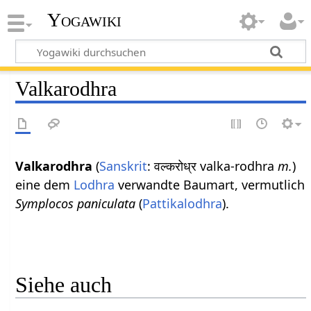
Yogawiki
Valkarodhra
Valkarodhra
(
Sanskrit
: वल्करोध्र valka-rodhra
m.
)
eine dem
Lodhra
verwandte Baumart, vermutlich
Symplocos paniculata
(
Pattikalodhra
).
Siehe auch