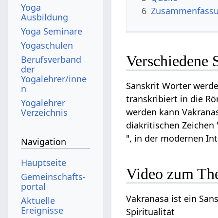
Yoga
6
Zusammenfassun
Ausbildung
Yoga Seminare
Yogaschulen
Verschiedene 
Berufsverband
der
Yogalehrer/inne
Sanskrit Wörter werde
n
transkribiert in die R
Yogalehrer
werden kann Vakranasa
Verzeichnis
diakritischen Zeichen 
", in der modernen In
Navigation
Hauptseite
Video zum Th
Gemeinschafts­
portal
Vakranasa ist ein Sans
Aktuelle
Ereignisse
Spiritualität