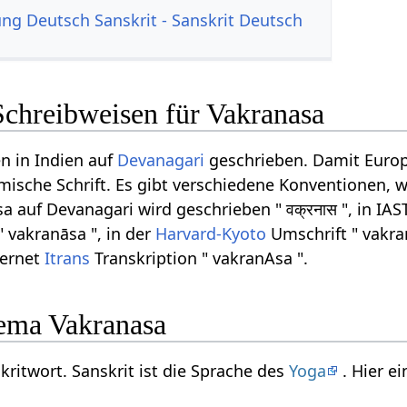
g Deutsch Sanskrit - Sanskrit Deutsch
Schreibweisen für Vakranasa
n in Indien auf
Devanagari
geschrieben. Damit Europ
ömische Schrift. Es gibt verschiedene Konventionen, w
 auf Devanagari wird geschrieben " वक्रनास ", in IAS
" vakranāsa ", in der
Harvard-Kyoto
Umschrift " vakra
ternet
Itrans
Transkription " vakranAsa ".
ema Vakranasa
kritwort. Sanskrit ist die Sprache des
Yoga
. Hier e