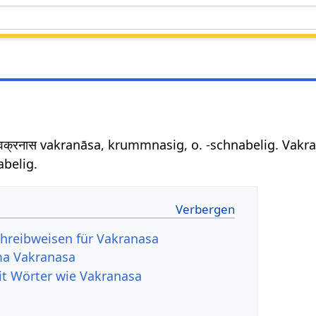
वक्रनास vakranāsa, krummnasig, o. -schnabelig. Vakra
belig.
hreibweisen für Vakranasa
a Vakranasa
it Wörter wie Vakranasa