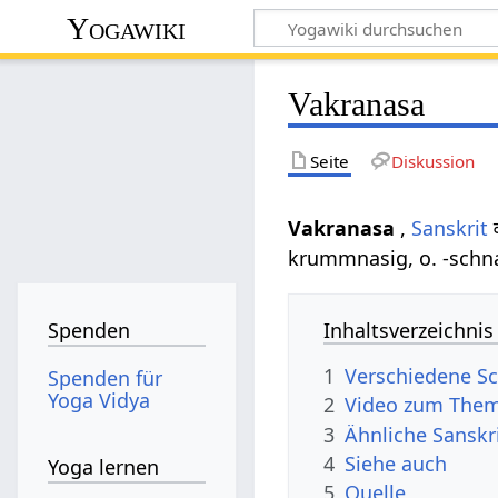
Yogawiki
Vakranasa
Seite
Diskussion
Vakranasa
,
Sanskrit
krummnasig, o. -schna
Inhaltsverzeichnis
Spenden
1
Verschiedene Sc
Spenden für
Yoga Vidya
2
Video zum Them
3
Ähnliche Sanskr
4
Siehe auch
Yoga lernen
5
Quelle