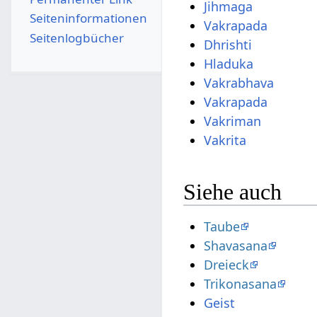
Jihmaga
Seiten­­informationen
Vakrapada
Seitenlogbücher
Dhrishti
Hladuka
Vakrabhava
Vakrapada
Vakriman
Vakrita
Siehe auch
Taube
Shavasana
Dreieck
Trikonasana
Geist