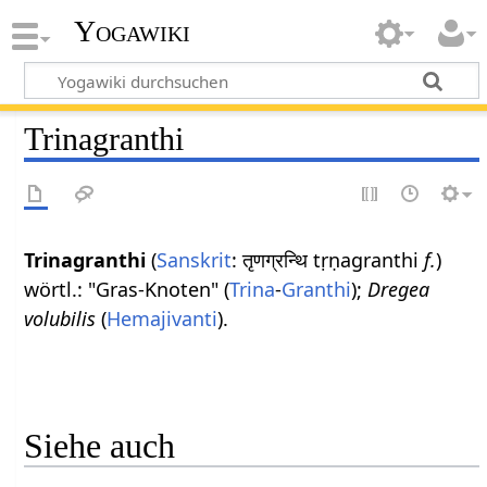
Yogawiki
Trinagranthi
Trinagranthi
(
Sanskrit
: तृणग्रन्थि tṛṇagranthi
f.
)
wörtl.: "Gras-Knoten" (
Trina
-
Granthi
);
Dregea
volubilis
(
Hemajivanti
).
Siehe auch