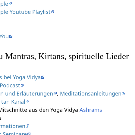
mple
mple Youtube Playlist
 You
 Mantras, Kirtans, spirituelle Lieder
s bei Yoga Vidya
 Podcast
en und Erläuterungen
,
Meditationsanleitungen
rtan Kanal
Mitschnitte aus den Yoga Vidya
Ashrams
s
ormationen
k Seminare