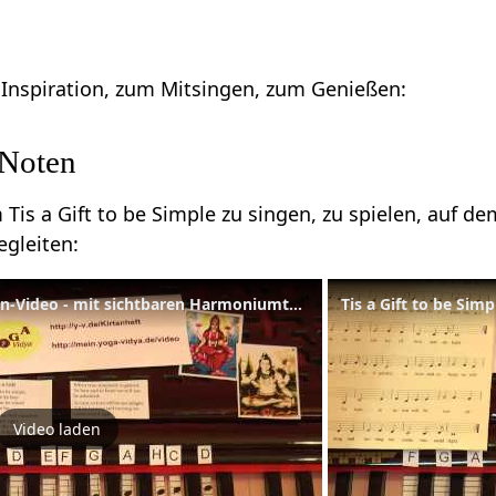
r Inspiration, zum Mitsingen, zum Genießen:
 Noten
m Tis a Gift to be Simple zu singen, zu spielen, au
gleiten:
Tis a Gift to be Simple Lern-Video - mit sichtbaren Harmoniumtasten und Noten 537
Tis a Gift to be Simp
Video laden