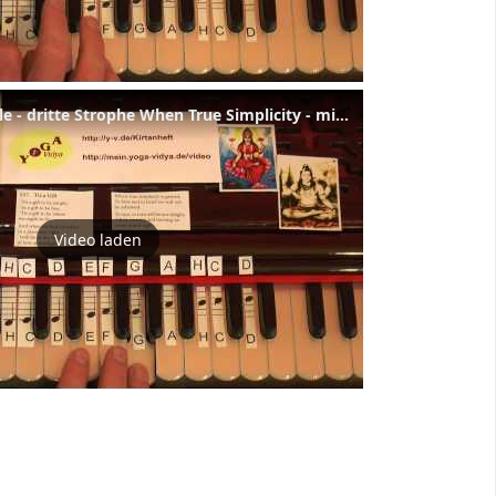
Tis a Gift to be Simple - dritte Strophe When True Simplicity - mit Noten - 537 - 03
Video laden