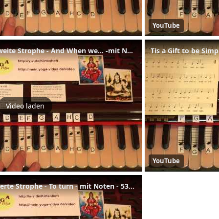
YouTube
Tis a Gift to be Simple - zweite Strophe - And When we... -mit Noten - 537 - 02
Video laden
YouTube
Tis a Gift to be Simple - Vierte Strophe - To turn - mit Noten - 537 - 04