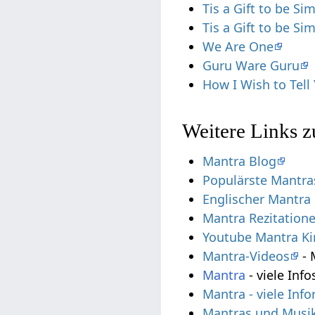
Tis a Gift to be Si
Tis a Gift to be Si
We Are One
Guru Ware Guru
How I Wish to Tell
Weitere Links zu
Mantra Blog
Populärste Mantra
Englischer Mantra
Mantra Rezitation
Youtube Mantra Ki
Mantra-Videos
- 
Mantra
- viele Info
Mantra - viele Inf
Mantras und Musi