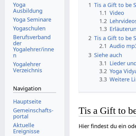
Yoga
1
Tis a Gift to be
Ausbildung
1.1
Video
Yoga Seminare
1.2
Lehrvideo
Yogaschulen
1.3
Erläuterun
Berufsverband
2
Tis a Gift to b
der
2.1
Audio mp3
Yogalehrer/inne
3
Siehe auch
n
3.1
Lieder un
Yogalehrer
Verzeichnis
3.2
Yoga Vidy
3.3
Weitere Li
Navigation
Hauptseite
Tis a Gift to 
Gemeinschafts­
portal
Aktuelle
Hier findest du ein od
Ereignisse