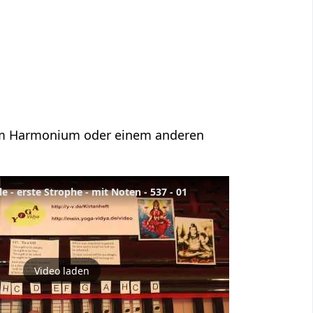
f dem Harmonium oder einem anderen
le - erste Strophe - mit Noten - 537 - 01
Video laden