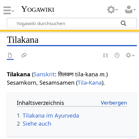
Yogawiki
Tilakana
Tilakana
(
Sanskrit
: तिलकण tila-kaṇa
m.
)
Sesamkorn, Sesamsamen (
Tila
-
Kana
).
Inhaltsverzeichnis
1
Tilakana im Ayurveda
2
Siehe auch