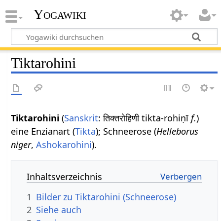
Yogawiki
Tiktarohini
Tiktarohini
(
Sanskrit
: तिक्तरोहिणी tikta-rohiṇī
f.
)
eine Enzianart (
Tikta
); Schneerose (
Helleborus
niger
,
Ashokarohini
).
Inhaltsverzeichnis
1
Bilder zu Tiktarohini (Schneerose)
2
Siehe auch