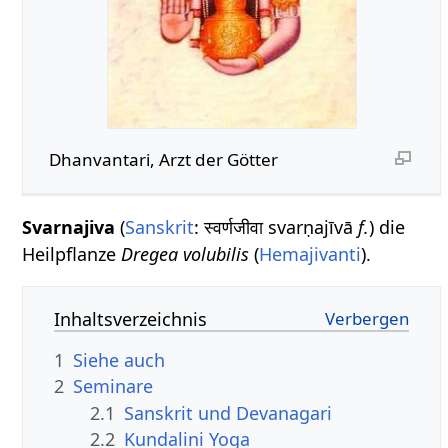
Dhanvantari, Arzt der Götter
Svarnajiva
(
Sanskrit
: स्वर्णजीवा svarṇajīvā
f.
) die
Heilpflanze
Dregea volubilis
(
Hemajivanti
).
Inhaltsverzeichnis
1
Siehe auch
2
Seminare
2.1
Sanskrit und Devanagari
2.2
Kundalini Yoga