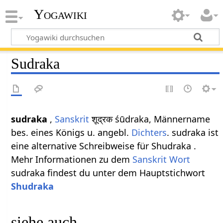
Yogawiki
Sudraka
sudraka
,
Sanskrit
शूद्रक śūdraka, Männername
bes. eines Königs u. angebl.
Dichters
. sudraka ist
eine alternative Schreibweise für Shudraka .
Mehr Informationen zu dem
Sanskrit Wort
sudraka findest du unter dem Hauptstichwort
Shudraka
siehe auch