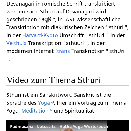
Devanagari in römische Schrift transkribiert
werden kann Sthuri auf Devanagari wird
geschrieben " स्थूरि ", in IAST wissenschaftliche
Transkription mit diakritischen Zeichen " sthūri ",
in der
Harvard-Kyoto
Umschrift " sthUri ", in der
Velthuis
Transkription " sthuuri ", in der
modernen Internet
Itrans
Transkription " sthUri
".
Video zum Thema Sthuri
Sthuri ist ein Sanskritwort. Sanskrit ist die
Sprache des
Yoga
. Hier ein Vortrag zum Thema
Yoga,
Meditation
und Spiritualität
Padmasana - Lotussitz - Hatha Yoga Wörterbuch