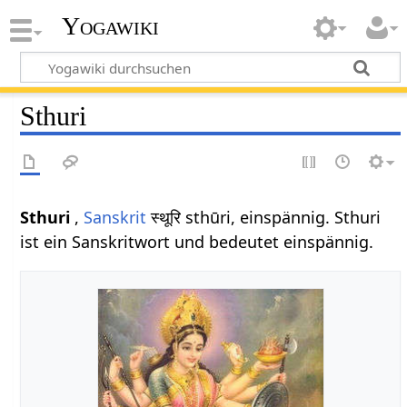
Yogawiki
Sthuri
Sthuri
,
Sanskrit
स्थूरि sthūri, einspännig. Sthuri
ist ein Sanskritwort und bedeutet einspännig.