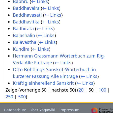
Babhru
(
← Links
)
Baddhavaira
(
← Links
)
Baddhavasati
(
← Links
)
Baddhavitka
(
← Links
)
Badhirata
(
← Links
)
Balashalin
(
← Links
)
Balavastha
(
← Links
)
Kundira
(
← Links
)
Hermann Grassmann Wörterbuch zum Rig-
Veda Alle Einträge
(
← Links
)
Otto Böhtlingk Sanskrit-Wörterbuch in
kürzerer Fassung Alle Einträge
(
← Links
)
Kräftig einhereilend Sanskrit
(
← Links
)
Zeige (
vorherige 50
|
nächste 50
) (
20
|
50
|
100
|
250
|
500
)
Datenschutz
Über Yogawiki
Impressum