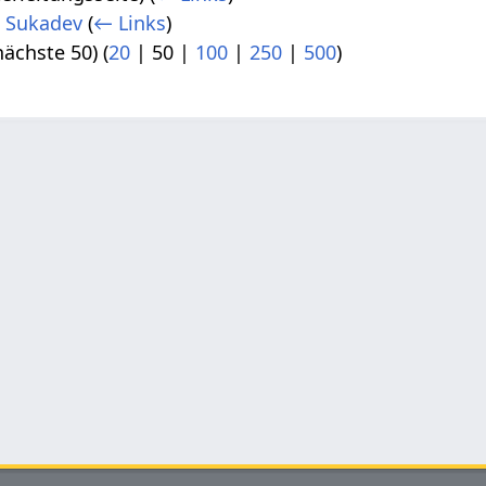
n Sukadev
(
← Links
)
nächste 50
) (
20
|
50
|
100
|
250
|
500
)