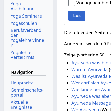
Vorlageneinbin
Yoga
Ausbildung
Los
Yoga Seminare
Yogaschulen
Berufsverband
Die folgenden Seiten 
der
Yogalehrer/inne
Angezeigt werden 9 Ei
n
Yogalehrer
Zeige (
vorherige 50
|
Verzeichnis
Ayurveda was bin 
Warum Ayurveda
(
Navigation
Was ist Ayurveda
Hauptseite
Wer darf sich Ayu
Wie lange bei Ayu
Gemeinschafts­
portal
Ayurveda was abe
Aktuelle
Ayurveda Massage 
Ereignisse
Wo Ayurveda
(Weit