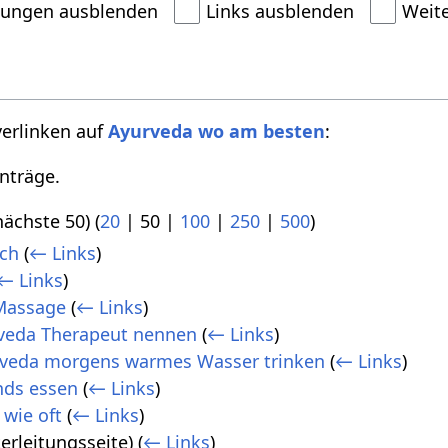
dungen ausblenden
Links ausblenden
Weit
verlinken auf
Ayurveda wo am besten
:
nträge.
nächste 50
) (
20
|
50
|
100
|
250
|
500
)
ich
(
← Links
)
← Links
)
 Massage
(
← Links
)
rveda Therapeut nennen
(
← Links
)
rveda morgens warmes Wasser trinken
(
← Links
)
nds essen
(
← Links
)
wie oft
(
← Links
)
erleitungsseite)
(
← Links
)