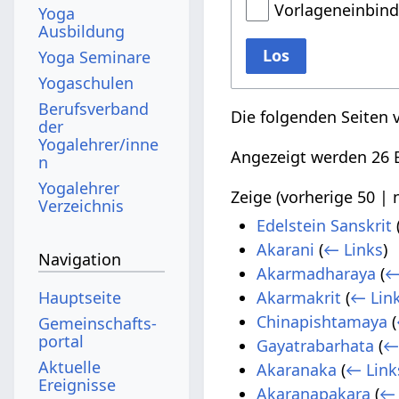
Vorlageneinbin
Yoga
Ausbildung
Los
Yoga Seminare
Yogaschulen
Berufsverband
Die folgenden Seiten 
der
Yogalehrer/inne
Angezeigt werden 26 E
n
Yogalehrer
Zeige (
vorherige 50
|
Verzeichnis
Edelstein Sanskrit
Akarani
(
← Links
)
Navigation
Akarmadharaya
(
←
Hauptseite
Akarmakrit
(
← Lin
Chinapishtamaya
(
Gemeinschafts­
portal
Gayatrabarhata
(
←
Aktuelle
Akaranaka
(
← Link
Ereignisse
Akaranapakara
(
← 