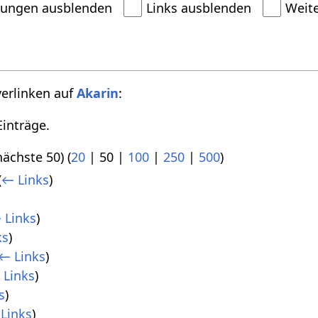
dungen ausblenden
Links ausblenden
Weit
verlinken auf
Akarin
:
inträge.
nächste 50
) (
20
|
50
|
100
|
250
|
500
)
(
← Links
)
 Links
)
ks
)
← Links
)
 Links
)
s
)
Links
)