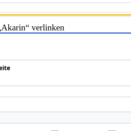
 „Akarin“ verlinken
eite