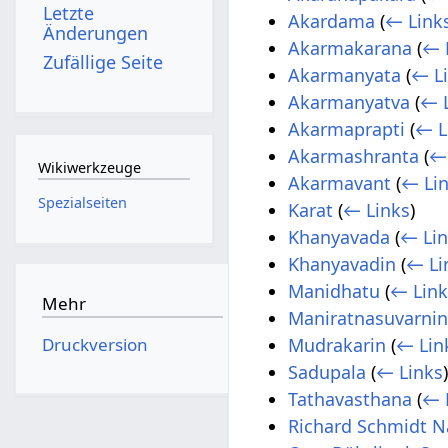
Letzte
Akardama
(
← Link
Änderungen
Akarmakarana
(
← 
Zufällige Seite
Akarmanyata
(
← L
Akarmanyatva
(
← 
Akarmaprapti
(
← L
Akarmashranta
(
←
Wikiwerkzeuge
Akarmavant
(
← Li
Spezialseiten
Karat
(
← Links
)
Khanyavada
(
← Li
Khanyavadin
(
← Li
Manidhatu
(
← Link
Mehr
Maniratnasuvarni
Druckversion
Mudrakarin
(
← Lin
Sadupala
(
← Links
Tathavasthana
(
← 
Richard Schmidt N