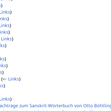
s
)
Links
)
inks
)
Links
)
inks
)
 Links
)
nks
)
nks
)
nks
)
s
)
n
(
← Links
)
ks
)
)
Links
)
achträge zum Sanskrit-Wörterbuch von Otto Böhtling