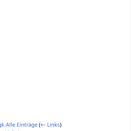
k Alle Einträge
(
← Links
)