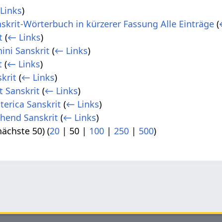
Links
)
skrit-Wörterbuch in kürzerer Fassung Alle Einträge
(
t
(
← Links
)
ni Sanskrit
(
← Links
)
t
(
← Links
)
krit
(
← Links
)
t Sanskrit
(
← Links
)
terica Sanskrit
(
← Links
)
hend Sanskrit
(
← Links
)
nächste 50
) (
20
|
50
|
100
|
250
|
500
)