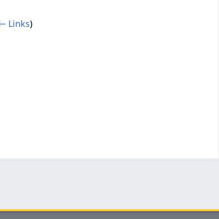
← Links
)