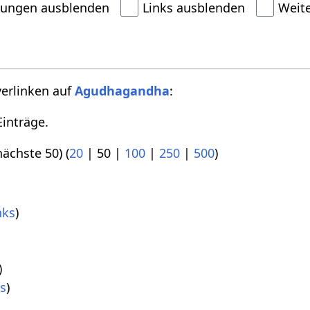
dungen ausblenden
Links ausblenden
Weit
verlinken auf
Agudhagandha
:
inträge.
nächste 50
) (
20
|
50
|
100
|
250
|
500
)
nks
)
)
s
)