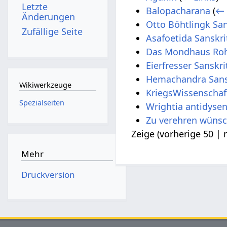
Letzte
Balopacharana
(
← 
Änderungen
Otto Böhtlingk San
Zufällige Seite
Asafoetida Sanskri
Das Mondhaus Rohi
Eierfresser Sanskri
Hemachandra Sans
Wikiwerkzeuge
KriegsWissenschaf
Spezialseiten
Wrightia antidysen
Zu verehren wünsc
Zeige (
vorherige 50
|
Mehr
Druckversion