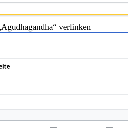
f „Agudhagandha“ verlinken
eite