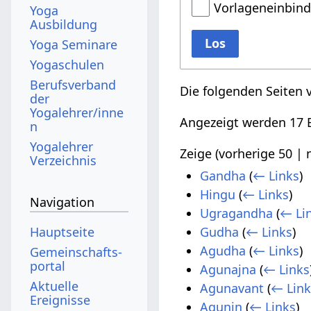
Vorlageneinbin
Yoga
Ausbildung
Los
Yoga Seminare
Yogaschulen
Berufsverband
Die folgenden Seiten 
der
Yogalehrer/inne
Angezeigt werden 17 E
n
Yogalehrer
Zeige (
vorherige 50
|
Verzeichnis
Gandha
(
← Links
)
Hingu
(
← Links
)
Navigation
Ugragandha
(
← Li
Hauptseite
Gudha
(
← Links
)
Agudha
(
← Links
)
Gemeinschafts­
portal
Agunajna
(
← Links
Aktuelle
Agunavant
(
← Link
Ereignisse
Agunin
(
← Links
)