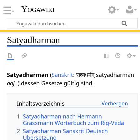
Yogawiki
Satyadharman
Satyadharman
(
Sanskrit
: सत्यधर्मन् satyadharman
adj.
) dessen Gesetze gültig sind.
Inhaltsverzeichnis
1
Satyadharman nach Hermann
Grassmann Wörterbuch zum Rig-Veda
2
Satyadharman Sanskrit Deutsch
Übersetzung