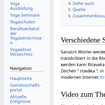
4
Siehe auch
Yoga
Ausbildung
5
Quelle
Yoga Seminare
6
Zusammenfassun
Yogaschulen
Berufsverband
der
Yogalehrer/inne
Verschiedene 
n
Yogalehrer
Sanskrit Wörter werde
Verzeichnis
transkribiert in die R
werden kann Ritavaka 
Navigation
Zeichen " ṛtavāka ", i
modernen Internet
It
Hauptseite
Gemeinschafts­
portal
Video zum Th
Aktuelle
Ereignisse