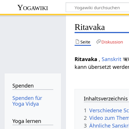
Yogawiki
Ritavaka
Seite
Diskussion
Ritavaka
,
Sanskrit
ऋत
kann übersetzt werden
Spenden
Spenden für
Inhaltsverzeichnis
Yoga Vidya
1
Verschiedene Sc
2
Video zum Them
Yoga lernen
3
Ähnliche Sanskr