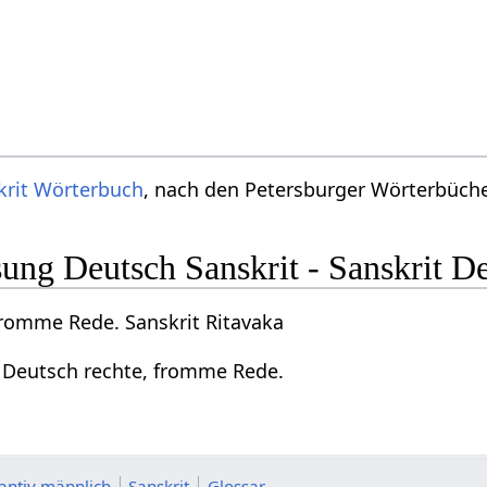
krit Wörterbuch
, nach den Petersburger Wörterbücher
ng Deutsch Sanskrit - Sanskrit D
fromme Rede. Sanskrit Ritavaka
a Deutsch rechte, fromme Rede.
tantiv männlich
Sanskrit
Glossar