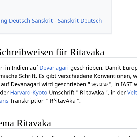
g Deutsch Sanskrit - Sanskrit Deutsch
Schreibweisen für Ritavaka
n in Indien auf
Devanagari
geschrieben. Damit Europ
ömische Schrift. Es gibt verschiedene Konventionen, w
auf Devanagari wird geschrieben " ऋतवाक ", in IAST w
n der
Harvard-Kyoto
Umschrift " R1tavAka ", in der
Vel
rans
Transkription " R^itavAka ".
ema Ritavaka