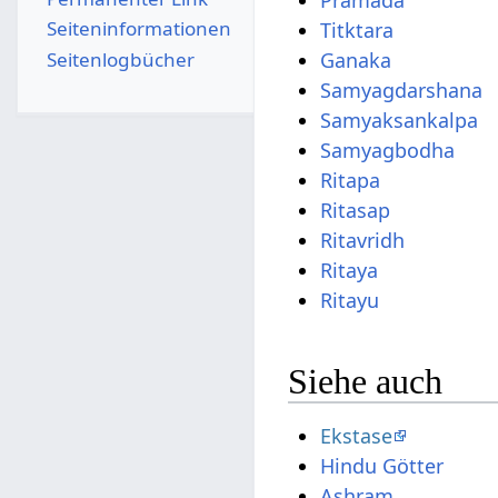
Pramada
Seiten­­informationen
Titktara
Seitenlogbücher
Ganaka
Samyagdarshana
Samyaksankalpa
Samyagbodha
Ritapa
Ritasap
Ritavridh
Ritaya
Ritayu
Siehe auch
Ekstase
Hindu Götter
Ashram