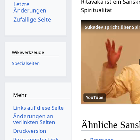
Ritavaka ist ein Sansk
Letzte
Spiritualität
Änderungen
Zufällige Seite
Sukadev spricht über Spir
Wikiwerkzeuge
Spezialseiten
Mehr
YouTube
Links auf diese Seite
Änderungen an
verlinkten Seiten
Ähnliche Sans
Druckversion
Permanenter Link