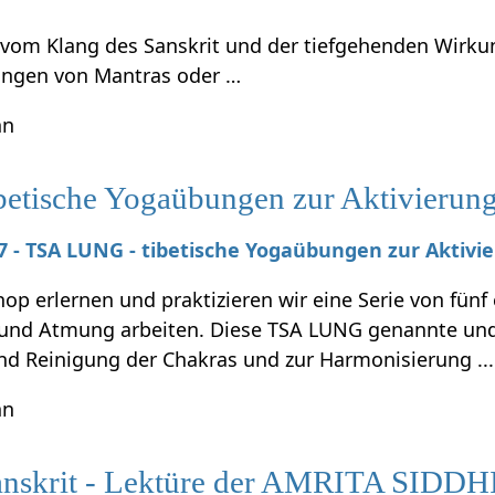
t vom Klang des Sanskrit und der tiefgehenden Wirku
ungen von Mantras oder …
hn
tische Yogaübungen zur Aktivierung 
027 - TSA LUNG - tibetische Yogaübungen zur Aktivi
p erlernen und praktizieren wir eine Serie von fünf
nd Atmung arbeiten. Diese TSA LUNG genannte und 
und Reinigung der Chakras und zur Harmonisierung ...
hn
anskrit - Lektüre der AMRITA SIDDHI