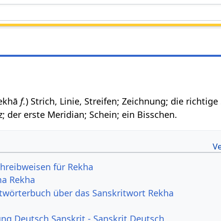
 rekhā
f.
) Strich, Linie, Streifen; Zeichnung; die richtige
z; der erste Meridian; Schein; ein Bisschen.
hreibweisen für Rekha
ma Rekha
itwörterbuch über das Sanskritwort Rekha
g Deutsch Sanskrit - Sanskrit Deutsch