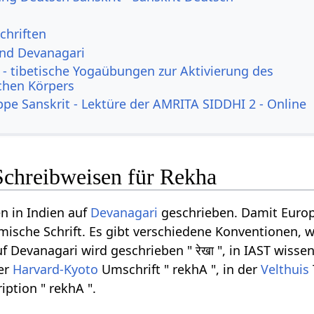
chriften
und Devanagari
- tibetische Yogaübungen zur Aktivierung des
ichen Körpers
ppe Sanskrit - Lektüre der AMRITA SIDDHI 2 - Online
Schreibweisen für Rekha
n in Indien auf
Devanagari
geschrieben. Damit Europ
ömische Schrift. Es gibt verschiedene Konventionen, w
Devanagari wird geschrieben " रेखा ", in IAST wissen
der
Harvard-Kyoto
Umschrift " rekhA ", in der
Velthuis
iption " rekhA ".