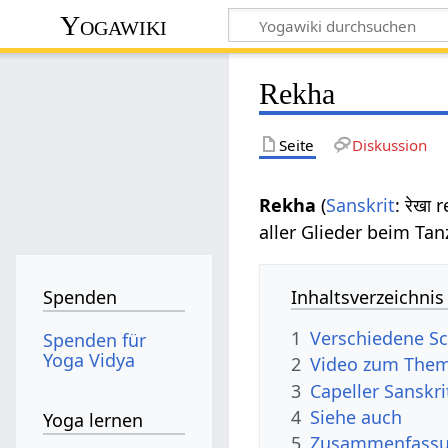
Yogawiki
Rekha
Seite
Diskussion
Rekha
(
Sanskrit
: रेखा
aller Glieder beim Tan
Inhaltsverzeichnis
Spenden
1
Verschiedene Sc
Spenden für
Yoga Vidya
2
Video zum The
3
Capeller Sanskr
4
Siehe auch
Yoga lernen
5
Zusammenfassun