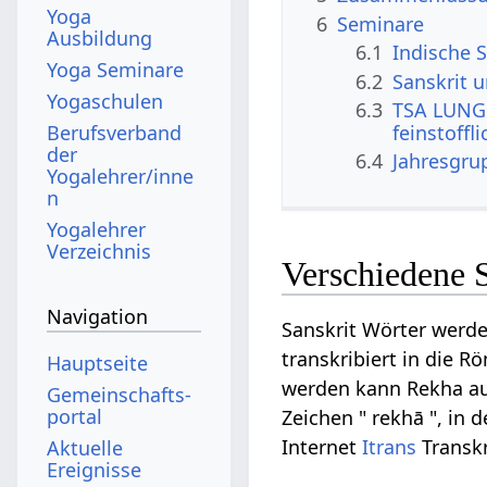
Yoga
6
Seminare
Ausbildung
6.1
Indische S
Yoga Seminare
6.2
Sanskrit 
Yogaschulen
6.3
TSA LUNG 
Berufsverband
feinstoffl
der
6.4
Jahresgru
Yogalehrer/inne
n
Yogalehrer
Verzeichnis
Verschiedene 
Navigation
Sanskrit Wörter werde
transkribiert in die R
Hauptseite
werden kann Rekha auf 
Gemeinschafts­
portal
Zeichen " rekhā ", in 
Internet
Itrans
Transkr
Aktuelle
Ereignisse