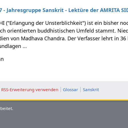
27 - Jahresgruppe Sanskrit - Lektüre der AMRITA SI
I ("Erlangung der Unsterblichkeit") ist ein bisher n
sch orientierten buddhistischen Umfeld stammt. Nie
dien von Madhava Chandra. Der Verfasser lehrt in 36
ndlagen ...
hn
ie RSS-Erweiterung verwenden
Glossar
Sanskrit
beitet.