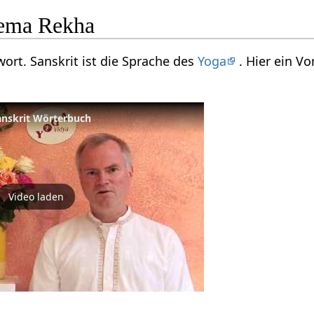
ema Rekha
wort. Sanskrit ist die Sprache des
Yoga
. Hier ein V
Sanskrit Wörterbuch
Video laden