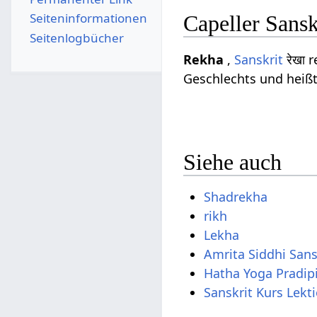
Seiten­­informationen
Capeller Sans
Seitenlogbücher
Rekha
,
Sanskrit
रेखा 
Geschlechts und heiß
Siehe auch
Shadrekha
rikh
Lekha
Amrita Siddhi San
Hatha Yoga Pradip
Sanskrit Kurs Lekt