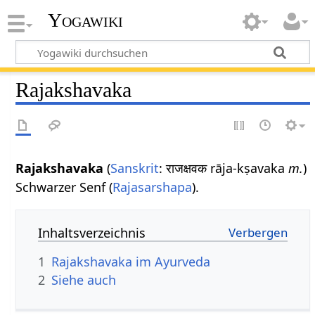
Yogawiki
Rajakshavaka
Rajakshavaka
(
Sanskrit
: राजक्षवक rāja-kṣavaka
m.
)
Schwarzer Senf (
Rajasarshapa
).
Inhaltsverzeichnis
1
Rajakshavaka im Ayurveda
2
Siehe auch