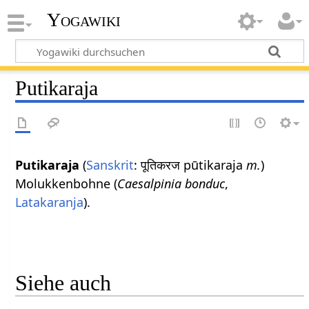
Yogawiki
Putikaraja
Putikaraja
(
Sanskrit
: पूतिकरज pūtikaraja
m.
)
Molukkenbohne (
Caesalpinia bonduc
,
Latakaranja
).
Siehe auch