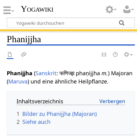
Yogawiki
Phanijjha
Phanijjha
(
Sanskrit
: फणिज्झ phaṇijjha
m.
) Majoran
(
Maruva
) und eine ähnliche Heilpflanze.
Inhaltsverzeichnis
1
Bilder zu Phanijjha (Majoran)
2
Siehe auch