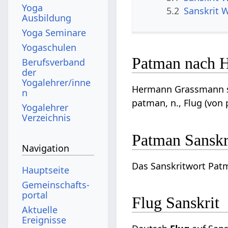
Yoga
5.2
Sanskrit 
Ausbildung
Yoga Seminare
Yogaschulen
Patman nach 
Berufsverband
der
Yogalehrer/inne
Hermann Grassmann sc
n
patman, n., Flug (von
Yogalehrer
Verzeichnis
Patman Sanskr
Navigation
Das Sanskritwort Patm
Hauptseite
Gemeinschafts­
portal
Flug Sanskrit
Aktuelle
Ereignisse