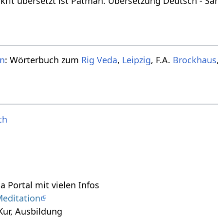
krit übersetzt ist Patman. Übersetzung Deutsch - San
n
: Wörterbuch zum
Rig Veda
,
Leipzig
, F.A.
Brockhaus
ch
a Portal mit vielen Infos
editation
 Kur, Ausbildung