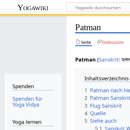
Yogawiki
Patman
Seite
Diskussion
Patman
(
Sanskrit
: पत
Inhaltsverzeichnis
Spenden
1
Patman nach H
2
Patman Sanskri
Spenden für
Yoga Vidya
3
Flug Sanskrit
4
Quelle
5
Siehe auch
Yoga lernen
5.1
Sanskrit 