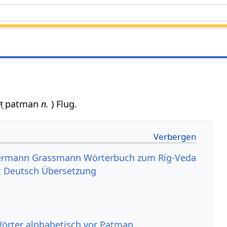
्मन् patman
n.
) Flug.
ermann Grassmann Wörterbuch zum Rig-Veda
t Deutsch Übersetzung
Wörter alphabetisch vor Patman