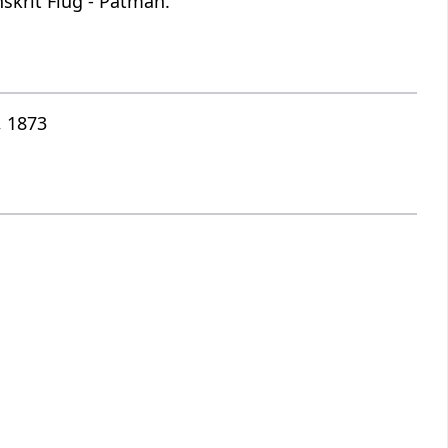
skrit Flug - Patman.
, 1873