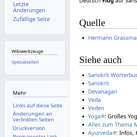
Deutsch
Flug
auf Sans
Letzte
Änderungen
Zufällige Seite
Quelle
Hermann Grassma
Wikiwerkzeuge
Siehe auch
Spezialseiten
Sanskrit Wörterbu
Sanskrit
Devanagari
Mehr
Veda
Links auf diese Seite
Veden
Änderungen an
Yoga
: Großes Yog
verlinkten Seiten
Alles zum Thema M
Druckversion
Ayurveda
: Infos,
Permanenter Link