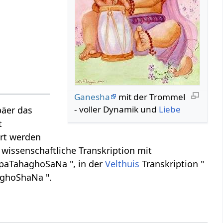
Ganesha
mit der Trommel
- voller Dynamik und
Liebe
päer das
t
ert werden
 wissenschaftliche Transkription mit
 paTahaghoSaNa ", in der
Velthuis
Transkription "
aghoShaNa ".