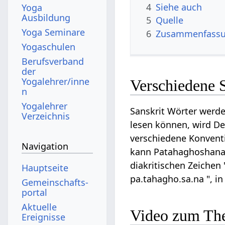
4
Siehe auch
Yoga
Ausbildung
5
Quelle
Yoga Seminare
6
Zusammenfassun
Yogaschulen
Berufsverband
der
Yogalehrer/inne
Verschiedene 
n
Yogalehrer
Sanskrit Wörter werde
Verzeichnis
lesen können, wird Dev
verschiedene Konventi
Navigation
kann Patahaghoshana a
diakritischen Zeichen
Hauptseite
pa.tahagho.sa.na ", i
Gemeinschafts­
portal
Aktuelle
Video zum Th
Ereignisse