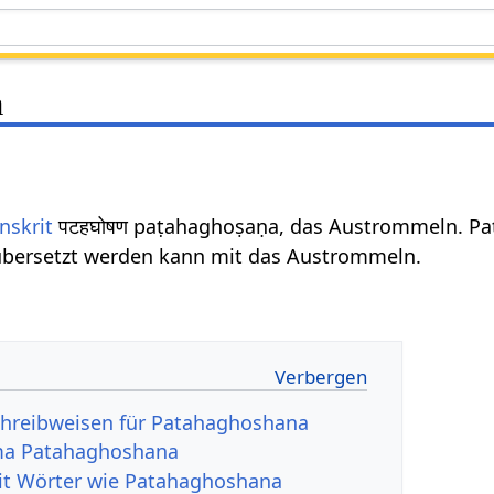
a
nskrit
पटहघोषण paṭahaghoṣaṇa, das Austrommeln. Pa
bersetzt werden kann mit das Austrommeln.
chreibweisen für Patahaghoshana
ma Patahaghoshana
it Wörter wie Patahaghoshana