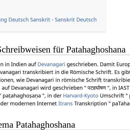
g Deutsch Sanskrit - Sanskrit Deutsch
Schreibweisen für Patahaghoshana
n in Indien auf
Devanagari
geschrieben. Damit Euro
anagari transkribiert in die Römische Schrift. Es gib
onen, wie Devanagari in römische Schrift transkribi
uf Devanagari wird geschrieben " पटहघोषण ", in IAST
 " paṭahaghoṣaṇa ", in der
Harvard-Kyoto
Umschrift "
n der modernen Internet
Itrans
Transkription " paTah
ema Patahaghoshana