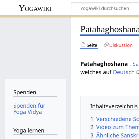
Yogawiki
Patahaghoshan
Seite
Diskussion
Patahaghoshana
,
Sa
welches auf
Deutsch
ü
Spenden
Spenden für
Inhaltsverzeichnis
Yoga Vidya
1
Verschiedene S
2
Video zum The
Yoga lernen
3
Ähnliche Sanskr