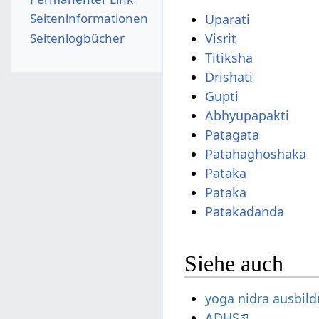
Seiten­­informationen
Uparati
Seitenlogbücher
Visrit
Titiksha
Drishati
Gupti
Abhyupapakti
Patagata
Patahaghoshaka
Pataka
Pataka
Patakadanda
Siehe auch
yoga nidra ausbil
ADHS