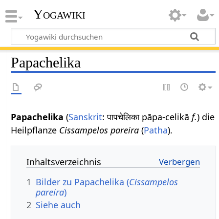
Yogawiki
Papachelika
Papachelika
(
Sanskrit
: पापचेलिका pāpa-celikā
f.
) die
Heilpflanze
Cissampelos pareira
(
Patha
).
Inhaltsverzeichnis
1
Bilder zu Papachelika (
Cissampelos
pareira
)
2
Siehe auch