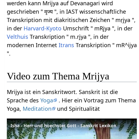
werden kann Mrijya auf Devanagari wird
geschrieben " मृज्य ", in IAST wissenschaftliche
Transkription mit diakritischen Zeichen " mṛjya ",
in der
Harvard-Kyoto
Umschrift " mRjya ", in der
Velthuis
Transkription " m.rjya ", in der
modernen Internet
Itrans
Transkription " mR^ijya
".
Video zum Thema Mrijya
Mrijya ist ein Sanskritwort. Sanskrit ist die
Sprache des
Yoga
. Hier ein Vortrag zum Thema
Yoga,
Meditation
und Spiritualität
Isha - Herr und hoechster Gott - Sanskrit Lexikon